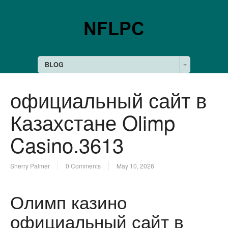
BLOG
официальный сайт в
Казахстане Olimp
Casino.3613
Sherry Palmer
0 Comments
May 10, 2026
Олимп казино
официальный сайт в