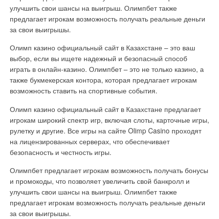
улучшить свои шансы на выигрыш. Олимпбет также
предлагает игрокам возможность получать реальные деньги
за свои выигрышы.
Олимп казино официальный сайт в Казахстане – это ваш
выбор, если вы ищете надежный и безопасный способ
играть в онлайн-казино. Олимпбет – это не только казино, а
также букмекерская контора, которая предлагает игрокам
возможность ставить на спортивные события.
Олимп казино официальный сайт в Казахстане предлагает
игрокам широкий спектр игр, включая слоты, карточные игры,
рулетку и другие. Все игры на сайте Olimp Casino проходят
на лицензированных серверах, что обеспечивает
безопасность и честность игры.
Олимпбет предлагает игрокам возможность получать бонусы
и промокоды, что позволяет увеличить свой банкролл и
улучшить свои шансы на выигрыш. Олимпбет также
предлагает игрокам возможность получать реальные деньги
за свои выигрышы.