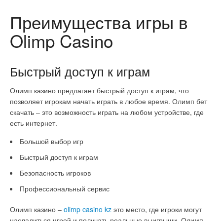
Преимущества игры в
Olimp Casino
Быстрый доступ к играм
Олимп казино предлагает быстрый доступ к играм, что
позволяет игрокам начать играть в любое время. Олимп бет
скачать – это возможность играть на любом устройстве, где
есть интернет.
Большой выбор игр
Быстрый доступ к играм
Безопасность игроков
Профессиональный сервис
Олимп казино –
olimp casino kz
это место, где игроки могут
насладиться игрой и получать реальные выигрыши. Олимп