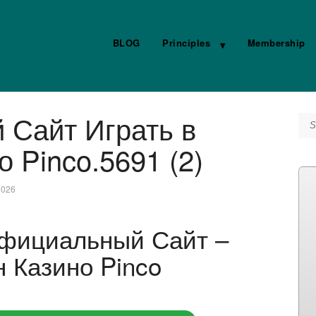
BLOG
Principles
Membership
Сайт Играть в
Se
 Pinco.5691 (2)
2026
Официальный Сайт –
н Казино Pinco