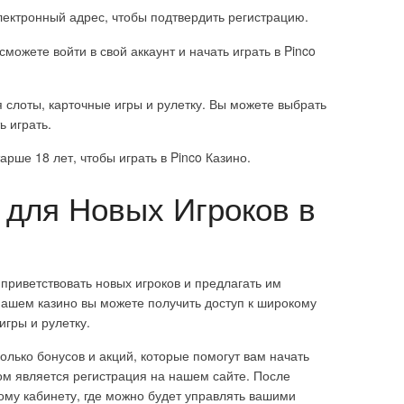
лектронный адрес, чтобы подтвердить регистрацию.
можете войти в свой аккаунт и начать играть в Pinco
 слоты, карточные игры и рулетку. Вы можете выбрать
ь играть.
рше 18 лет, чтобы играть в Pinco Казино.
 для Новых Игроков в
приветствовать новых игроков и предлагать им
нашем казино вы можете получить доступ к широкому
игры и рулетку.
олько бонусов и акций, которые помогут вам начать
ом является регистрация на нашем сайте. После
ому кабинету, где можно будет управлять вашими