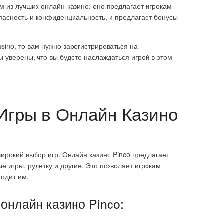
м из лучших онлайн-казино: оно предлагает игрокам
пасность и конфиденциальность, и предлагает бонусы
asino, то вам нужно зарегистрироваться на
 уверены, что вы будете наслаждаться игрой в этом
Игры в Онлайн Казино
рокий выбор игр. Онлайн казино Pinco предлагает
е игры, рулетку и другие. Это позволяет игрокам
ходит им.
онлайн казино Pinco: