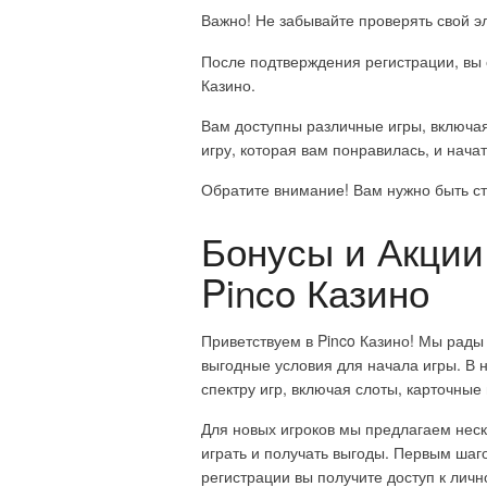
Важно! Не забывайте проверять свой э
После подтверждения регистрации, вы с
Казино.
Вам доступны различные игры, включая
игру, которая вам понравилась, и начат
Обратите внимание! Вам нужно быть ста
Бонусы и Акции
Pinco Казино
Приветствуем в Pinco Казино! Мы рады 
выгодные условия для начала игры. В 
спектру игр, включая слоты, карточные 
Для новых игроков мы предлагаем неск
играть и получать выгоды. Первым шаг
регистрации вы получите доступ к личн