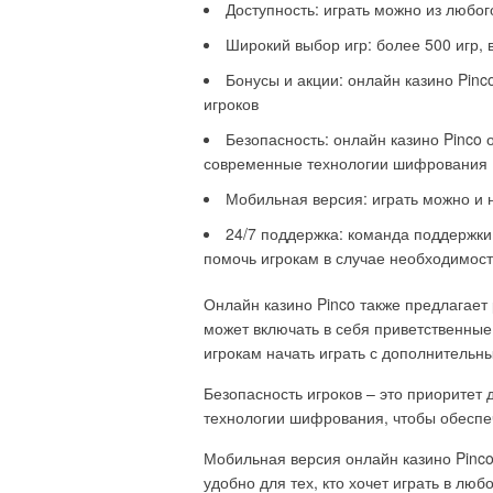
Доступность: играть можно из любого
Широкий выбор игр: более 500 игр, 
Бонусы и акции: онлайн казино Pinc
игроков
Безопасность: онлайн казино Pinco 
современные технологии шифрования
Мобильная версия: играть можно и 
24/7 поддержка: команда поддержки 
помочь игрокам в случае необходимос
Онлайн казино Pinco также предлагает 
может включать в себя приветственные 
игрокам начать играть с дополнительн
Безопасность игроков – это приоритет
технологии шифрования, чтобы обеспеч
Мобильная версия онлайн казино Pinco
удобно для тех, кто хочет играть в люб