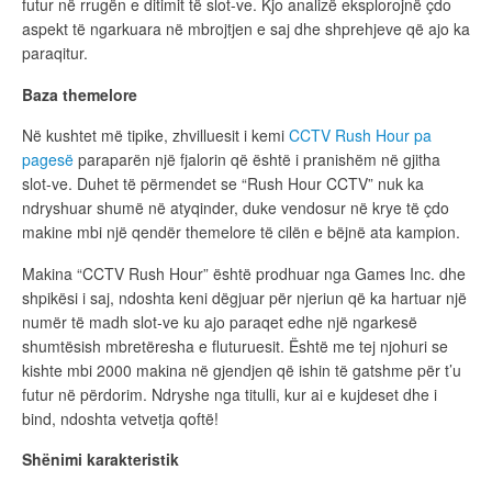
futur në rrugën e ditimit të slot-ve. Kjo analizë eksplorojnë çdo
aspekt të ngarkuara në mbrojtjen e saj dhe shprehjeve që ajo ka
paraqitur.
Baza themelore
Në kushtet më tipike, zhvilluesit i kemi
CCTV Rush Hour pa
pagesë
paraparën një fjalorin që është i pranishëm në gjitha
slot-ve. Duhet të përmendet se “Rush Hour CCTV” nuk ka
ndryshuar shumë në atyqinder, duke vendosur në krye të çdo
makine mbi një qendër themelore të cilën e bëjnë ata kampion.
Makina “CCTV Rush Hour” është prodhuar nga Games Inc. dhe
shpikësi i saj, ndoshta keni dëgjuar për njeriun që ka hartuar një
numër të madh slot-ve ku ajo paraqet edhe një ngarkesë
shumtësish mbretëresha e fluturuesit. Është me tej njohuri se
kishte mbi 2000 makina në gjendjen që ishin të gatshme për t’u
futur në përdorim. Ndryshe nga titulli, kur ai e kujdeset dhe i
bind, ndoshta vetvetja qoftë!
Shënimi karakteristik