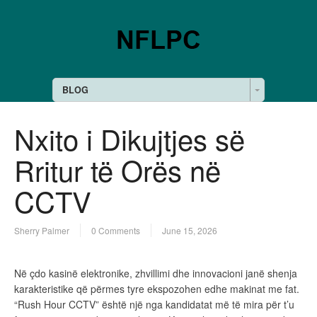
BLOG
Nxito i Dikujtjes së
Rritur të Orës në
CCTV
Sherry Palmer
0 Comments
June 15, 2026
Në çdo kasinë elektronike, zhvillimi dhe innovacioni janë shenja
karakteristike që përmes tyre ekspozohen edhe makinat me fat.
“Rush Hour CCTV” është një nga kandidatat më të mira për t’u