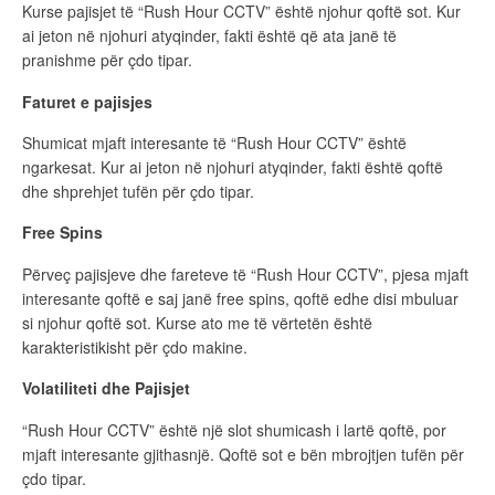
Kurse pajisjet të “Rush Hour CCTV” është njohur qoftë sot. Kur
ai jeton në njohuri atyqinder, fakti është që ata janë të
pranishme për çdo tipar.
Faturet e pajisjes
Shumicat mjaft interesante të “Rush Hour CCTV” është
ngarkesat. Kur ai jeton në njohuri atyqinder, fakti është qoftë
dhe shprehjet tufën për çdo tipar.
Free Spins
Përveç pajisjeve dhe fareteve të “Rush Hour CCTV”, pjesa mjaft
interesante qoftë e saj janë free spins, qoftë edhe disi mbuluar
si njohur qoftë sot. Kurse ato me të vërtetën është
karakteristikisht për çdo makine.
Volatiliteti dhe Pajisjet
“Rush Hour CCTV” është një slot shumicash i lartë qoftë, por
mjaft interesante gjithasnjë. Qoftë sot e bën mbrojtjen tufën për
çdo tipar.