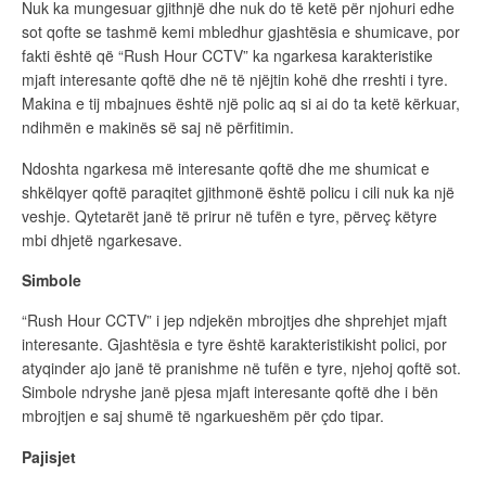
Nuk ka mungesuar gjithnjë dhe nuk do të ketë për njohuri edhe
sot qofte se tashmë kemi mbledhur gjashtësia e shumicave, por
fakti është që “Rush Hour CCTV” ka ngarkesa karakteristike
mjaft interesante qoftë dhe në të njëjtin kohë dhe rreshti i tyre.
Makina e tij mbajnues është një polic aq si ai do ta ketë kërkuar,
ndihmën e makinës së saj në përfitimin.
Ndoshta ngarkesa më interesante qoftë dhe me shumicat e
shkëlqyer qoftë paraqitet gjithmonë është policu i cili nuk ka një
veshje. Qytetarët janë të prirur në tufën e tyre, përveç këtyre
mbi dhjetë ngarkesave.
Simbole
“Rush Hour CCTV” i jep ndjekën mbrojtjes dhe shprehjet mjaft
interesante. Gjashtësia e tyre është karakteristikisht polici, por
atyqinder ajo janë të pranishme në tufën e tyre, njehoj qoftë sot.
Simbole ndryshe janë pjesa mjaft interesante qoftë dhe i bën
mbrojtjen e saj shumë të ngarkueshëm për çdo tipar.
Pajisjet