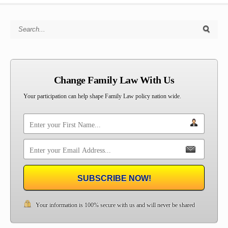
Search for:
Change Family Law With Us
Your participation can help shape Family Law policy nation wide.
SUBSCRIBE NOW!
Your information is 100% secure with us and will never be shared