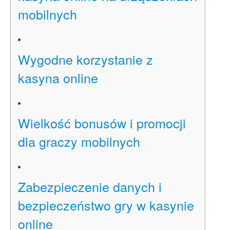
mobilnych
Wygodne korzystanie z
kasyna online
Wielkość bonusów i promocji
dla graczy mobilnych
Zabezpieczenie danych i
bezpieczeństwo gry w kasynie
online