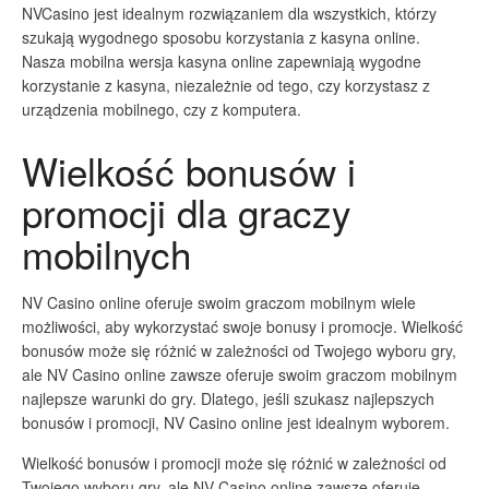
NVCasino jest idealnym rozwiązaniem dla wszystkich, którzy
szukają wygodnego sposobu korzystania z kasyna online.
Nasza mobilna wersja kasyna online zapewniają wygodne
korzystanie z kasyna, niezależnie od tego, czy korzystasz z
urządzenia mobilnego, czy z komputera.
Wielkość bonusów i
promocji dla graczy
mobilnych
NV Casino online oferuje swoim graczom mobilnym wiele
możliwości, aby wykorzystać swoje bonusy i promocje. Wielkość
bonusów może się różnić w zależności od Twojego wyboru gry,
ale NV Casino online zawsze oferuje swoim graczom mobilnym
najlepsze warunki do gry. Dlatego, jeśli szukasz najlepszych
bonusów i promocji, NV Casino online jest idealnym wyborem.
Wielkość bonusów i promocji może się różnić w zależności od
Twojego wyboru gry, ale NV Casino online zawsze oferuje