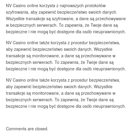
NV Casino online korzysta z najnowszych protokołów
szyfrowania, aby zapewnić bezpieczeństwo swoich danych.
Wszystkie transakcje są szyfrowane, a dane są przechowywane
w bezpiecznych serwerach. To zapewnia, że Twoje dane są
bezpieczne i nie mogą być dostępne dla osób nieuprawnionych.
NV Casino online także korzysta z procedur bezpieczeństwa,
aby zapewnić bezpieczeństwo swoich danych. Wszystkie
transakcje są monitorowane, a dane są przechowywane w
bezpiecznych serwerach. To zapewnia, że Twoje dane są
bezpieczne i nie mogą być dostępne dla osób nieuprawnionych.
NV Casino online także korzysta z procedur bezpieczeństwa,
aby zapewnić bezpieczeństwo swoich danych. Wszystkie
transakcje są monitorowane, a dane są przechowywane w
bezpiecznych serwerach. To zapewnia, że Twoje dane są
bezpieczne i nie mogą być dostępne dla osób nieuprawnionych.
Comments are closed.