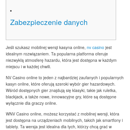
Zabezpieczenie danych
Jeśli szukasz mobilnej wersji kasyna online,
nv casino
jest
idealnym rozwiązaniem. Ta popularna platforma oferuje
niezwykłą atmosferę hazardu, która jest dostępna w każdym
miejscu i w każdej chwili.
NV Casino online to jeden z najbardziej zaufanych i popularnych
kasyn online, które oferują szeroki wybór gier hazardowych.
Wśród dostępnych gier znajdują się klasyki, takie jak ruletka,
blackjack, a także nowe, innowacyjne gry, które są dostępne
wyłącznie dla graczy online.
WNV Casino online, możesz korzystać z mobilnej wersji, która
jest dostępna na urządzeniach mobilnych, takich jak smartfony i
tablety. Ta wersja jest idealna dla tych, którzy chcą grać w