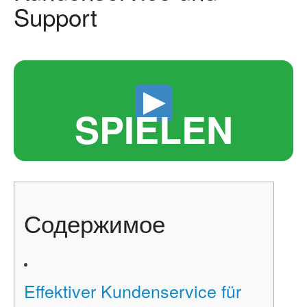
Support
SPIELEN
Содержимое
Effektiver Kundenservice für