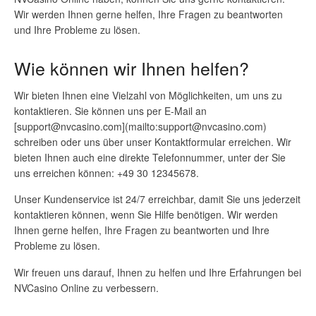
Wir werden Ihnen gerne helfen, Ihre Fragen zu beantworten
und Ihre Probleme zu lösen.
Wie können wir Ihnen helfen?
Wir bieten Ihnen eine Vielzahl von Möglichkeiten, um uns zu
kontaktieren. Sie können uns per E-Mail an
[support@nvcasino.com](mailto:support@nvcasino.com)
schreiben oder uns über unser Kontaktformular erreichen. Wir
bieten Ihnen auch eine direkte Telefonnummer, unter der Sie
uns erreichen können: +49 30 12345678.
Unser Kundenservice ist 24/7 erreichbar, damit Sie uns jederzeit
kontaktieren können, wenn Sie Hilfe benötigen. Wir werden
Ihnen gerne helfen, Ihre Fragen zu beantworten und Ihre
Probleme zu lösen.
Wir freuen uns darauf, Ihnen zu helfen und Ihre Erfahrungen bei
NVCasino Online zu verbessern.