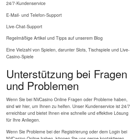
24/7-Kundenservice
E-Mail- und Telefon-Support
Live-Chat-Support
Regelmäßige Artikel und Tipps auf unserem Blog
Eine Vielzahl von Spielen, darunter Slots, Tischspiele und Live-
Casino-Spiele
Unterstützung bei Fragen
und Problemen
Wenn Sie bei NVCasino Online Fragen oder Probleme haben,
sind wir hier, um Ihnen zu helfen. Unser Kundenservice ist 24/7
erreichbar und bietet Ihnen eine schnelle und effektive Lösung
für Ihre Anliegen.
Wenn Sie Probleme bei der Registrierung oder dem Login bei
NVCasino Online haben, können Sie uns gerne kontaktieren.