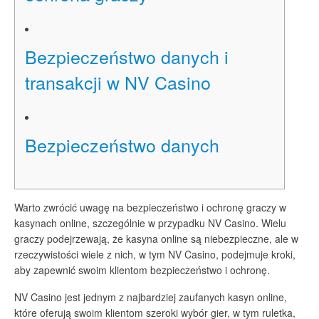
Bezpieczeństwo danych i
transakcji w NV Casino
Bezpieczeństwo danych
Warto zwrócić uwagę na bezpieczeństwo i ochronę graczy w
kasynach online, szczególnie w przypadku NV Casino. Wielu
graczy podejrzewają, że kasyna online są niebezpieczne, ale w
rzeczywistości wiele z nich, w tym NV Casino, podejmuje kroki,
aby zapewnić swoim klientom bezpieczeństwo i ochronę.
NV Casino jest jednym z najbardziej zaufanych kasyn online,
które oferują swoim klientom szeroki wybór gier, w tym ruletka,