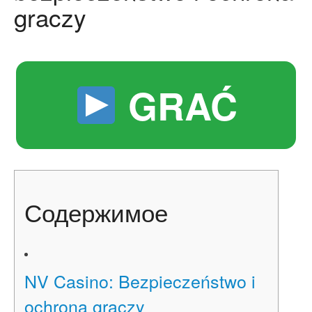
graczy
GRAĆ
Содержимое
NV Casino: Bezpieczeństwo i
ochrona graczy