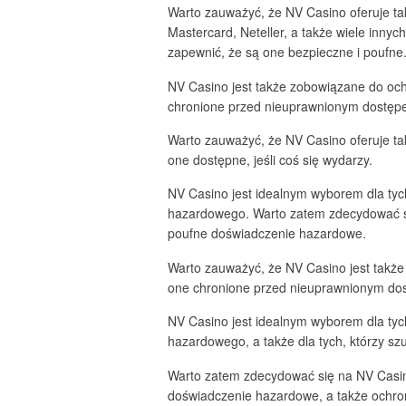
Warto zauważyć, że NV Casino oferuje tak
Mastercard, Neteller, a także wiele inny
zapewnić, że są one bezpieczne i poufne
NV Casino jest także zobowiązane do och
chronione przed nieuprawnionym dostępe
Warto zauważyć, że NV Casino oferuje ta
one dostępne, jeśli coś się wydarzy.
NV Casino jest idealnym wyborem dla tyc
hazardowego. Warto zatem zdecydować si
poufne doświadczenie hazardowe.
Warto zauważyć, że NV Casino jest także
one chronione przed nieuprawnionym dos
NV Casino jest idealnym wyborem dla tyc
hazardowego, a także dla tych, którzy sz
Warto zatem zdecydować się na NV Casin
doświadczenie hazardowe, a także ochro