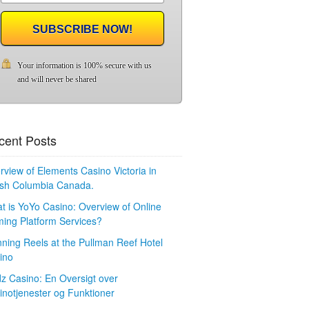
SUBSCRIBE NOW!
Your information is 100% secure with us
and will never be shared
cent Posts
rview of Elements Casino Victoria in
tish Columbia Canada.
t is YoYo Casino: Overview of Online
ing Platform Services?
nning Reels at the Pullman Reef Hotel
ino
z Casino: En Oversigt over
inotjenester og Funktioner