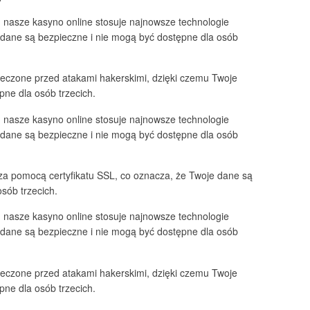
nasze kasyno online stosuje najnowsze technologie
dane są bezpieczne i nie mogą być dostępne dla osób
ieczone przed atakami hakerskimi, dzięki czemu Twoje
ne dla osób trzecich.
nasze kasyno online stosuje najnowsze technologie
dane są bezpieczne i nie mogą być dostępne dla osób
za pomocą certyfikatu SSL, co oznacza, że Twoje dane są
sób trzecich.
nasze kasyno online stosuje najnowsze technologie
dane są bezpieczne i nie mogą być dostępne dla osób
ieczone przed atakami hakerskimi, dzięki czemu Twoje
ne dla osób trzecich.