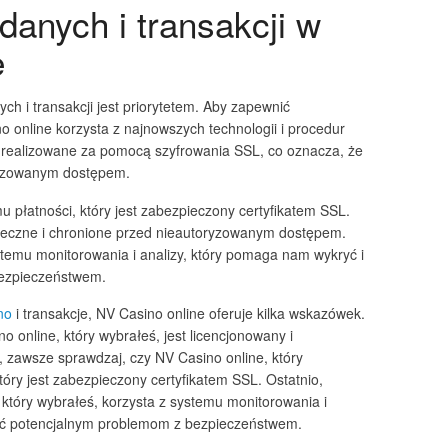
anych i transakcji w
e
h i transakcji jest priorytetem. Aby zapewnić
 online korzysta z najnowszych technologii i procedur
 realizowane za pomocą szyfrowania SSL, co oznacza, że
ryzowanym dostępem.
 płatności, który jest zabezpieczony certyfikatem SSL.
pieczne i chronione przed nieautoryzowanym dostępem.
stemu monitorowania i analizy, który pomaga nam wykryć i
ezpieczeństwem.
no
i transakcje, NV Casino online oferuje kilka wskazówek.
 online, który wybrałeś, jest licencjonowany i
 zawsze sprawdzaj, czy NV Casino online, który
tóry jest zabezpieczony certyfikatem SSL. Ostatnio,
który wybrałeś, korzysta z systemu monitorowania i
gać potencjalnym problemom z bezpieczeństwem.