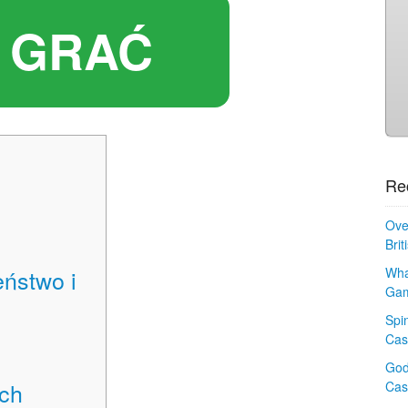
GRAĆ
Re
Ove
Bri
ństwo i
Wha
Gam
Spi
Cas
God
ch
Cas