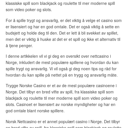
klassiske spill som blackjack og roulette til mer moderne spill
som video poker og slots.
For å spille trygt og ansvarlig, er det viktig å velge et casino som
er lisensiert og har en god omtale. Det er også viktig å sette en
budsjett og holde deg til den. Det er lett å bli svekket av spillet,
men det er viktig å huske at det er et spill og ikke et alternativ til
å tjene penger.
I denne artikkelen vil vi gi deg en oversikt over nettcasino i
Norge, inkludert de mest populære spillene og hvordan du kan
spille trygt og ansvarlig. Vi vil også gi deg noen tips og råd for
hvordan du kan spille på nettet på en trygg og ansvarlig måte.
Trygge Norske Casino er et av de mest populære casinoene i
Norge. Det tilbyr en bred vifte av spill, fra klassiske spill som
blackjack og roulette til mer moderne spill som video poker og
slots. Casinoet er lisensiert av norske myndigheter og har en
god omtale blant norske spillere.
Norsk Nettcasino er et annet populært casino i Norge. Det tilbyr
en bred vifte av spill, fra klassiske spill som blackjack og roulette