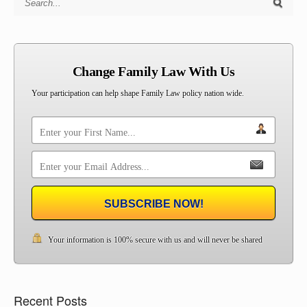
Search for:
Change Family Law With Us
Your participation can help shape Family Law policy nation wide.
SUBSCRIBE NOW!
Your information is 100% secure with us and will never be shared
Recent Posts