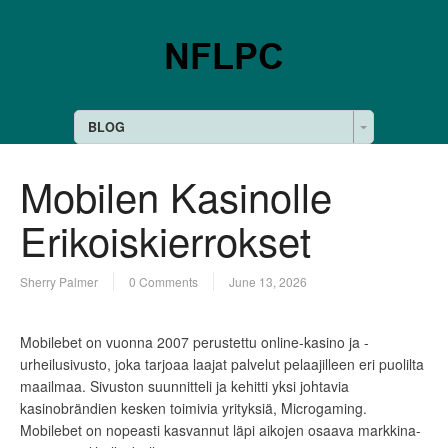
BLOG
Mobilen Kasinolle
Erikoiskierrokset
Sherry Palmer
0 Comments
June 13, 2026
Mobilebet on vuonna 2007 perustettu online-kasino ja -
urheilusivusto, joka tarjoaa laajat palvelut pelaajilleen eri puolilta
maailmaa. Sivuston suunnitteli ja kehitti yksi johtavia
kasinobrändien kesken toimivia yrityksiä, Microgaming.
Mobilebet on nopeasti kasvannut läpi aikojen osaava markkina-