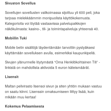
Sivuston Sovellus
Soveltujen sovellusten valikoimassa sijoittuu yli 600 peli, joka
tarjoaa mielekkäämmin monipuolista käyttökokemusta.
Kategorioita voi löytää vastaavissa palvelupaikkojen
näkökulmasta: kasino-, tili- ja toimintapalveluja yhteensä 40.
Mobiilin Tuki
Mobile betin sisältöjä täydentämään tarvottiin pystyäksesi
käyttämään sovelluksen avulla, esimerkiksi kaupunkipeliä.
Sivujen ylänurmelle löytymästä “Oma Henkilökohtainen Tili” -
linkistä on mahdollista aktivoida 5 euron käteismäärät.
Lisensit
Maltan pelivirasto lisensoi sivun ja siten yhtiön mukaan vastuu
on saatu kiinni. Lisenssin omaksumiseen liittyy lisää, kuin
mikään muu kertaa!
Kokemus Pelaamisesta