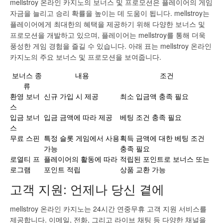
mellstroy 온라인 카지노의 보너스 및 프로모션은 플레이어의 게임
자금을 늘리고 승리 확률을 높이는 데 도움이 됩니다. mellstroy는
플레이어에게 최대한의 혜택을 제공하기 위해 다양한 보너스 및
프로모션을 개발하고 있으며, 플레이어는 mellstroy를 통해 더욱
풍성한 게임 경험을 즐길 수 있습니다. 아래 표는 mellstroy 온라인
카지노의 주요 보너스 및 프로모션을 보여줍니다.
보너스 종
내용
조건
류
환영 보너
신규 가입 시 제공
최소 입금액 충족 필요
스
입금 보너
입금 금액에 따라 제공
베팅 조건 충족 필요
스
무료 스핀
특정 슬롯 게임에서 사용
획득 금액에 대한 베팅 조건
가능
충족 필요
로열티 프
플레이어의 활동에 따라
적립된 포인트로 보너스 또는
로그램
포인트 적립
상품 교환 가능
고객 지원: 언제나 당신 곁에
mellstroy 온라인 카지노는 24시간 연중무휴 고객 지원 서비스를
제공합니다. 이메일, 전화, 그리고 라이브 채팅 등 다양한 채널을