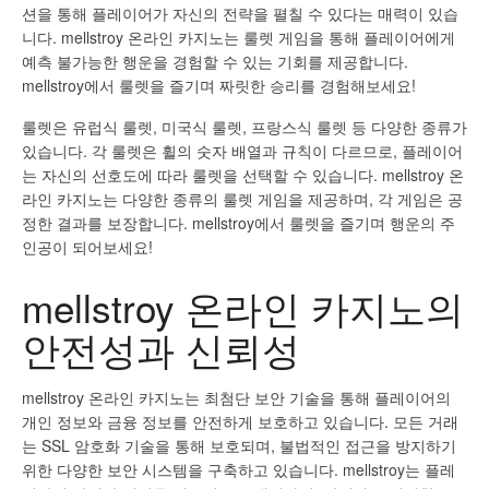
션을 통해 플레이어가 자신의 전략을 펼칠 수 있다는 매력이 있습
니다. mellstroy 온라인 카지노는 룰렛 게임을 통해 플레이어에게
예측 불가능한 행운을 경험할 수 있는 기회를 제공합니다.
mellstroy에서 룰렛을 즐기며 짜릿한 승리를 경험해보세요!
룰렛은 유럽식 룰렛, 미국식 룰렛, 프랑스식 룰렛 등 다양한 종류가
있습니다. 각 룰렛은 휠의 숫자 배열과 규칙이 다르므로, 플레이어
는 자신의 선호도에 따라 룰렛을 선택할 수 있습니다. mellstroy 온
라인 카지노는 다양한 종류의 룰렛 게임을 제공하며, 각 게임은 공
정한 결과를 보장합니다. mellstroy에서 룰렛을 즐기며 행운의 주
인공이 되어보세요!
mellstroy 온라인 카지노의
안전성과 신뢰성
mellstroy 온라인 카지노는 최첨단 보안 기술을 통해 플레이어의
개인 정보와 금융 정보를 안전하게 보호하고 있습니다. 모든 거래
는 SSL 암호화 기술을 통해 보호되며, 불법적인 접근을 방지하기
위한 다양한 보안 시스템을 구축하고 있습니다. mellstroy는 플레