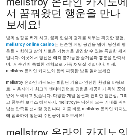
mellstroy 온라인 카지노에
서 꿈꿔왔던 행운을 만나
보세요!
밤의 심장을 뛰게 하고, 꿈과 현실의 경계를 허무는 짜릿한 경험,
mellstroy online casino
는 단순한 게임 공간을 넘어, 당신의 행
운을 시험하고 삶의 새로운 가능성을 발견할 수 있는 특별한 세계
입니다. 이곳에서 당신은 예측 불가능한 즐거움과 흥분을 만끽하
며, 매 순간이 특별한 경험으로 가득 채워질 것입니다. 이제,
mellstroy 온라인 카지노와 함께 짜릿한 밤을 열어보세요.
mellstroy 온라인 카지노는 최첨단 기술과 안전한 환경을 바탕으
로, 사용자에게 최고의 엔터테인먼트 경험을 제공하기 위해 끊임
없이 노력하고 있습니다. 다양한 게임 옵션과 편리한 접근성, 그리
고 풍부한 보너스 혜택까지, mellstroy는 당신의 모든 기대를 뛰어
넘는 만족을 선사할 것입니다. 지금 바로 mellstroy 온라인 카지노
에 접속하여 행운의 주인공이 되어보세요!
mellstroy 온라인 카지노의