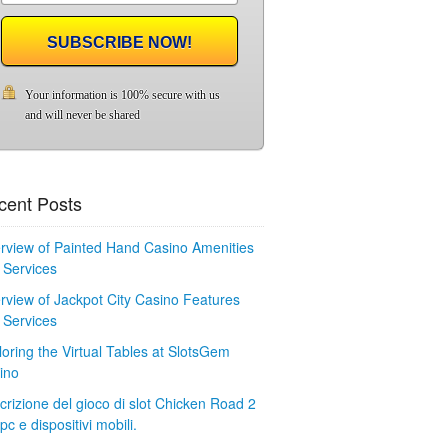
SUBSCRIBE NOW!
Your information is 100% secure with us
and will never be shared
cent Posts
rview of Painted Hand Casino Amenities
 Services
rview of Jackpot City Casino Features
 Services
oring the Virtual Tables at SlotsGem
ino
crizione del gioco di slot Chicken Road 2
pc e dispositivi mobili.