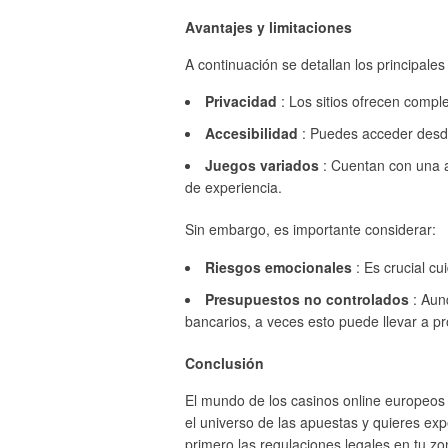
Avantajes y limitaciones
A continuación se detallan los principales
Privacidad
: Los sitios ofrecen compl
Accesibilidad
: Puedes acceder desd
Juegos variados
: Cuentan con una a
de experiencia.
Sin embargo, es importante considerar:
Riesgos emocionales
: Es crucial cu
Presupuestos no controlados
: Aun
bancarios, a veces esto puede llevar a pr
Conclusión
El mundo de los casinos online europeos 
el universo de las apuestas y quieres ex
primero las regulaciones legales en tu zo