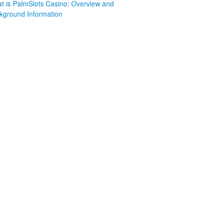
t is PalmSlots Casino: Overview and
kground Information