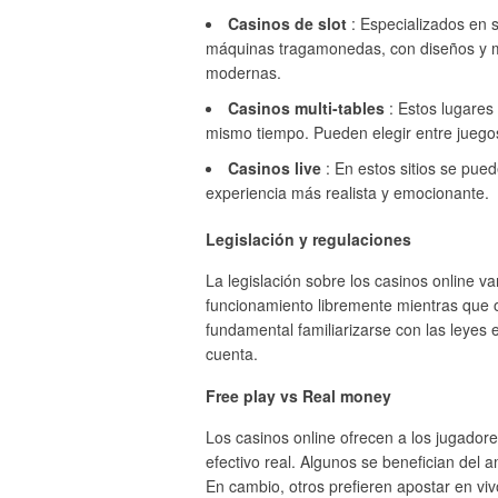
Casinos de slot
: Especializados en s
máquinas tragamonedas, con diseños y m
modernas.
Casinos multi-tables
: Estos lugares
mismo tiempo. Pueden elegir entre juegos
Casinos live
: En estos sitios se pue
experiencia más realista y emocionante.
Legislación y regulaciones
La legislación sobre los casinos online v
funcionamiento libremente mientras que o
fundamental familiarizarse con las leyes e
cuenta.
Free play vs Real money
Los casinos online ofrecen a los jugadores
efectivo real. Algunos se benefician del a
En cambio, otros prefieren apostar en v