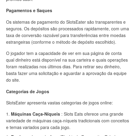
Pagamentos e Saques
Os sistemas de pagamento do SlotsEater são transparentes e
seguros. Os depósitos são processados rapidamente, com uma
taxa de conversão razoável para transferências entre moedas
estrangeiras (conforme o método de depósito escolhido).
O jogador tem a capacidade de ver em sua página de conta
qual dinheiro está disponível na sua carteira e quais operações
foram realizadas nos últimos dias. Para retirar seu dinheiro,
basta fazer uma solicitação e aguardar a aprovação da equipe
do site.
Categorias de Jogos
SlotsEater apresenta vastas categorias de jogos online:
Máquinas Caça-Níqueis
: Slots Eats oferece uma grande
variedade de máquinas caça-níqueis tradicionais com conceitos
e temas variados para cada jogo.