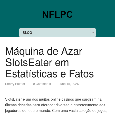
BLOG
Máquina de Azar
SlotsEater em
Estatísticas e Fatos
Sherry Palmer
0 Comments
June 15, 2026
SlotsEater é um dos muitos online casinos que surgiram na
últimas décadas para oferecer diversão e entretenimento aos
jogadores de todo o mundo. Com uma vasta seleção de jogos,