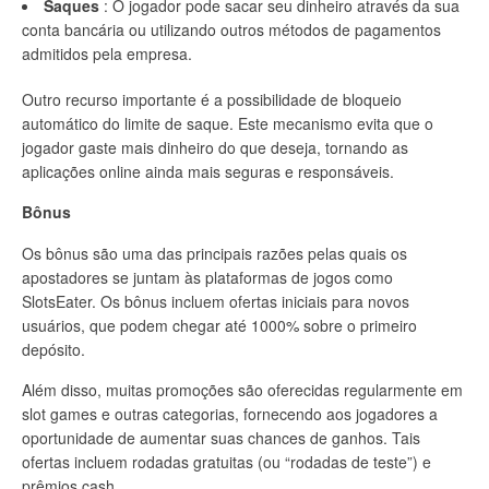
Saques
: O jogador pode sacar seu dinheiro através da sua
conta bancária ou utilizando outros métodos de pagamentos
admitidos pela empresa.
Outro recurso importante é a possibilidade de bloqueio
automático do limite de saque. Este mecanismo evita que o
jogador gaste mais dinheiro do que deseja, tornando as
aplicações online ainda mais seguras e responsáveis.
Bônus
Os bônus são uma das principais razões pelas quais os
apostadores se juntam às plataformas de jogos como
SlotsEater. Os bônus incluem ofertas iniciais para novos
usuários, que podem chegar até 1000% sobre o primeiro
depósito.
Além disso, muitas promoções são oferecidas regularmente em
slot games e outras categorias, fornecendo aos jogadores a
oportunidade de aumentar suas chances de ganhos. Tais
ofertas incluem rodadas gratuitas (ou “rodadas de teste”) e
prêmios cash.