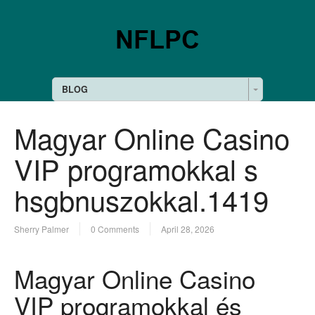
BLOG
Magyar Online Casino
VIP programokkal s
hsgbnuszokkal.1419
Sherry Palmer
0 Comments
April 28, 2026
Magyar Online Casino
VIP programokkal és