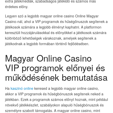
extra játékmédiák, szabadságos játékidő és számos más
érdekes előny.
Legyen szó a legjobb magyar online casino Online Magyar
Casino-nál, ahol a VIP programok és hűségőnuszok segítenek a
játékosok számára a legjobb élményt kaphatni. A platformon
keresztüli hozzájárulásokkal és előnyökkel a játékosok számára
különböző lehetőségek várakoznak, amelyek segítenek a
játékodnak a legjobb formában történő fejlődésében.
Magyar Online Casino
VIP programok előnyei és
működésének bemutatása
Ha
kaszinó online
keresed a legjobb magyar online casino,
akkor a VIP programok és hűségbónuszok segítenek neked a
játékban. Ezek a programok számos előnyt hoznak, mint például
növekvő játékkészlet, szabályokon alapuló hűségbónuszok és
személyre szabott támogatás. A magyar online casino, mint