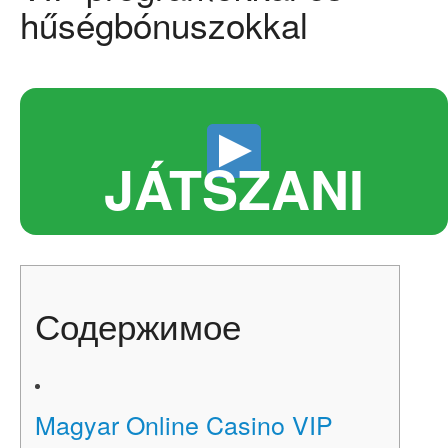
hűségbónuszokkal
JÁTSZANI
Содержимое
Magyar Online Casino VIP