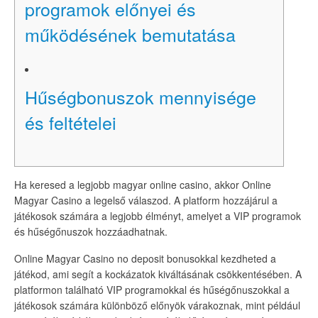
programok előnyei és
működésének bemutatása
Hűségbonuszok mennyisége
és feltételei
Ha keresed a legjobb magyar online casino, akkor Online
Magyar Casino a legelső válaszod. A platform hozzájárul a
játékosok számára a legjobb élményt, amelyet a VIP programok
és hűségőnuszok hozzáadhatnak.
Online Magyar Casino no deposit bonusokkal kezdheted a
játékod, ami segít a kockázatok kiváltásának csökkentésében. A
platformon található VIP programokkal és hűségőnuszokkal a
játékosok számára különböző előnyök várakoznak, mint például