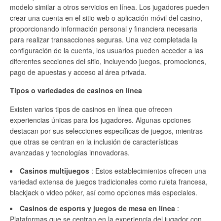
modelo similar a otros servicios en línea. Los jugadores pueden
crear una cuenta en el sitio web o aplicación móvil del casino,
proporcionando información personal y financiera necesaria
para realizar transacciones seguras. Una vez completada la
configuración de la cuenta, los usuarios pueden acceder a las
diferentes secciones del sitio, incluyendo juegos, promociones,
pago de apuestas y acceso al área privada.
Tipos o variedades de casinos en línea
Existen varios tipos de casinos en línea que ofrecen
experiencias únicas para los jugadores. Algunas opciones
destacan por sus selecciones específicas de juegos, mientras
que otras se centran en la inclusión de características
avanzadas y tecnologías innovadoras.
Casinos multijuegos
: Estos establecimientos ofrecen una
variedad extensa de juegos tradicionales como ruleta francesa,
blackjack o video póker, así como opciones más especiales.
Casinos de esports y juegos de mesa en línea
:
Plataformas que se centran en la experiencia del jugador con