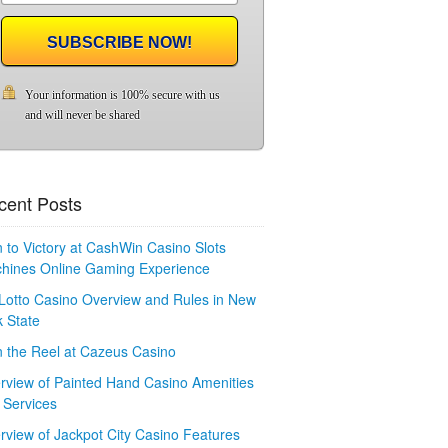
SUBSCRIBE NOW!
Your information is 100% secure with us
and will never be shared
cent Posts
n to Victory at CashWin Casino Slots
hines Online Gaming Experience
Lotto Casino Overview and Rules in New
k State
n the Reel at Cazeus Casino
rview of Painted Hand Casino Amenities
 Services
rview of Jackpot City Casino Features