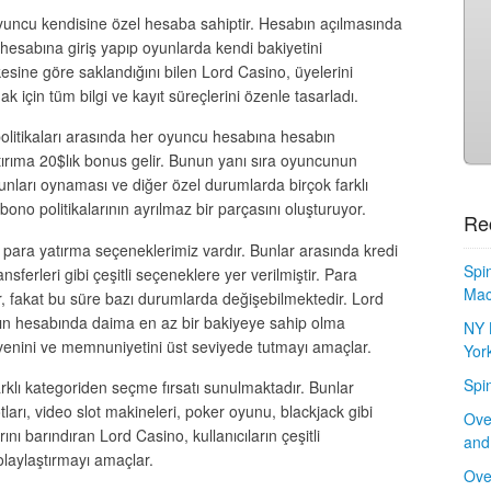
uncu kendisine özel hesaba sahiptir. Hesabın açılmasında
, hesabına giriş yapıp oyunlarda kendi bakiyetini
 ilkesine göre saklandığını bilen Lord Casino, üyelerini
 için tüm bilgi ve kayıt süreçlerini özenle tasarladı.
olitikaları arasında her oyuncu hesabına hesabın
tırıma 20$lık bonus gelir. Bunun yanı sıra oyuncunun
yunları oynaması ve diğer özel durumlarda birçok farklı
no politikalarının ayrılmaz bir parçasını oluşturuyor.
Re
para yatırma seçeneklerimiz vardır. Bunlar arasında kredi
Spi
nsferleri gibi çeşitli seçeneklere yer verilmiştir. Para
Mac
, fakat bu süre bazı durumlarda değişebilmektedir. Lord
ların hesabında daima en az bir bakiyeye sahip olma
NY 
enini ve memnuniyetini üst seviyede tutmayı amaçlar.
Yor
Spi
klı kategoriden seçme fırsatı sunulmaktadır. Bunlar
tları, video slot makineleri, poker oyunu, blackjack gibi
Ove
ını barındıran Lord Casino, kullanıcıların çeşitli
and
olaylaştırmayı amaçlar.
Ove