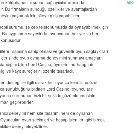
and
n kütüphanasını sunan sağlayıcılar arasında
ır. Bu firmaların sunduğu özellikler ve avantajlardan
eyim yaşamak için siteye giriş yapabilirler.
mobil sürümü ise cep telefonumuzda da oynayabilmek için
dır. Bu uygulama sayesinde, oyuncunun her yer ve her
 konusudur.
tere lisansına sahip olması ve güvenilir oyun sağlayıcıları
n içerisinde oyun oynama deneyimini sunmayı amaçlar.
aklandığını bilen Lord Casino, üyelerini herhangi bir
gi ve kayıt süreçlerini özenle tasarladı.
i desteği ile ilgili olarak her oyuncu kendisine özel
nca sunulduğunu bildiren Lord Casino, oyuncuların
Oyuncu sorununun hızlı bir şekilde çözümlenmesinin
aman geçirebilirler.
anıcı deneyimi hem site tasarımı hem de oynanan
r. Oyuncular, oyun seçimleri ve hesap işlemleri gibi birçok
şekilde deneyimleyebilirler.