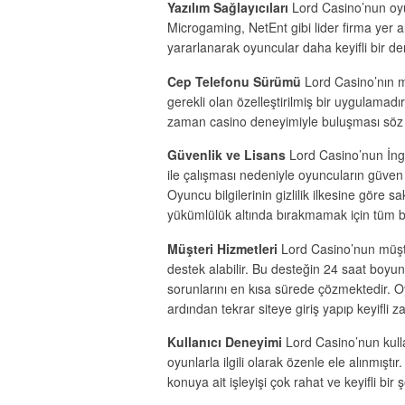
Yazılım Sağlayıcıları
Lord Casino’nun oyu
Microgaming, NetEnt gibi lider firma yer al
yararlanarak oyuncular daha keyifli bir den
Cep Telefonu Sürümü
Lord Casino’nın 
gerekli olan özelleştirilmiş bir uygulama
zaman casino deneyimiyle buluşması söz
Güvenlik ve Lisans
Lord Casino’nun İngil
ile çalışması nedeniyle oyuncuların güve
Oyuncu bilgilerinin gizlilik ilkesine göre s
yükümlülük altında bırakmamak için tüm bil
Müşteri Hizmetleri
Lord Casino’nun müşter
destek alabilir. Bu desteğin 24 saat boyu
sorunlarını en kısa sürede çözmektedir. 
ardından tekrar siteye giriş yapıp keyifli z
Kullanıcı Deneyimi
Lord Casino’nun kull
oyunlarla ilgili olarak özenle ele alınmıştı
konuya ait işleyişi çok rahat ve keyifli bir 