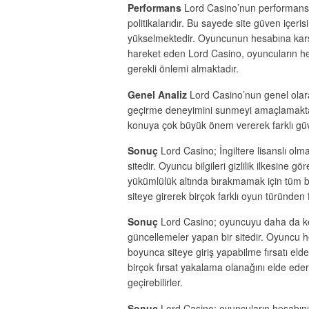
Performans
Lord Casino’nun performansın
politikalarıdır. Bu sayede site güven içe
yükselmektedir. Oyuncunun hesabına karşı ya
hareket eden Lord Casino, oyuncuların h
gerekli önlemi almaktadır.
Genel Analiz
Lord Casino’nun genel olar
geçirme deneyimini sunmeyi amaçlamaktad
konuya çok büyük önem vererek farklı güve
Sonuç
Lord Casino; İngiltere lisanslı olm
sitedir. Oyuncu bilgileri gizlilik ilkesine g
yükümlülük altında bırakmamak için tüm bil
siteye girerek birçok farklı oyun türünden f
Sonuç
Lord Casino; oyuncuyu daha da keyi
güncellemeler yapan bir sitedir. Oyuncu h
boyunca siteye giriş yapabilme fırsatı eld
birçok fırsat yakalama olanağını elde eder 
geçirebilirler.
Sonuç
Lord Casino; oyuncuların hesabını 