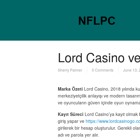
Lord Casino ve
Sherry Palmer
0 Comments
June 13, 
Marka Özeti
Lord Casino, 2018 yılında ku
merkeziyetçilik anlayışı ve modern tasarımı
ve oyuncuların güven içinde oyun oynam
Kayıt Süreci
Lord Casino’ya kayıt olmak b
giriş yapar ve
https://www.lordcasinogo.
girilerek bir hesap oluşturulur. Gerekli ola
adı ve parola yer alır.