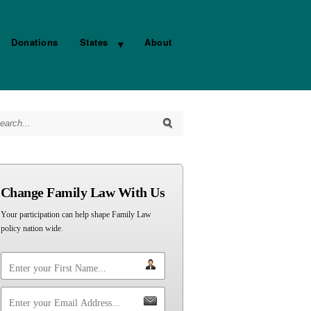
Donations
States
About
arch for:
Change Family Law With Us
Your participation can help shape Family Law
policy nation wide.