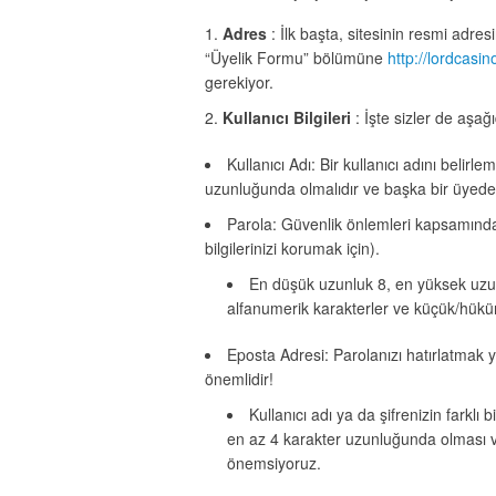
Adres
: İlk başta, sitesinin resmi adre
“Üyelik Formu” bölümüne
http://lordcasi
gerekiyor.
Kullanıcı Bilgileri
: İşte sizler de aşağı
Kullanıcı Adı: Bir kullanıcı adını beli
uzunluğunda olmalıdır ve başka bir üyede
Parola: Güvenlik önlemleri kapsamında 
bilgilerinizi korumak için).
En düşük uzunluk 8, en yüksek uzu
alfanumerik karakterler ve küçük/hüküml
Eposta Adresi: Parolanızı hatırlatmak 
önemlidir!
Kullanıcı adı ya da şifrenizin farklı 
en az 4 karakter uzunluğunda olması ve
önemsiyoruz.