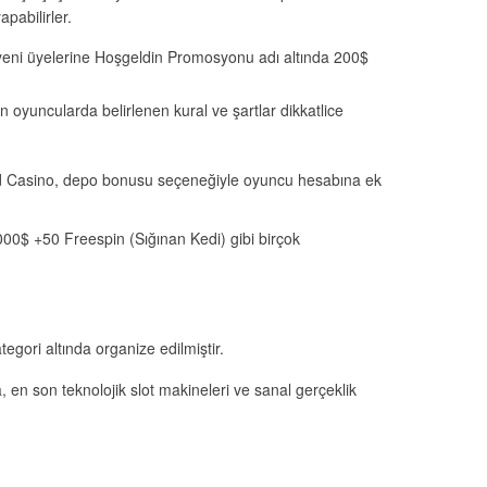
apabilirler.
yeni üyelerine Hoşgeldin Promosyonu adı altında 200$
n oyuncularda belirlenen kural ve şartlar dikkatlice
d Casino, depo bonusu seçeneğiyle oyuncu hesabına ek
00$ +50 Freespin (Sığınan Kedi) gibi birçok
egori altında organize edilmiştir.
, en son teknolojik slot makineleri ve sanal gerçeklik