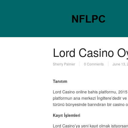
Lord Casino O
Sherry Palmer
0 Comments
June 13, 
Tanıtım
Lord Casino online bahis platformu, 2015 y
platformun ana merkezi İngiltere’dedir ve
türünü bünyesinde barındıran bir casino ol
Kayıt İşlemleri
Lord Casino’ya yeni kayıt olmak istiyorsanı