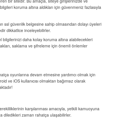
ren bir sitedir. Bu amaçla, siteye girişlerinizde ve
ilgileri koruma altına aldıkları için güvenmeniz fazlasıyla
ın ssl güvenlik belgesine sahip olmasından dolayı üyeleri
ir dikkatlice inceleyebilirler.
l bilgilerinizi daha kolay koruma altına alabilecekleri
hakları, saklama ve şifreleme için önemli önlemler
)
hatça oyunlarına devam etmesine yardımcı olmak için
oid ve iOS kullanıcısı olmaktan bağımsız olarak
ktadır!
erekliliklerinin karşılanması amacıyla, yetkili kamuoyuna
diledikleri zaman rahatça ulaşabilirler.