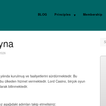
BLOG
Principles
Membership
yna
Se
2026
ılında kurulmuş ve faaliyetlerini sürdürmektedir. Bu
 bu ülkeden hizmet vermektedir. Lord Casino, birçok oyun
arak bilinmektedir.
z aşağıdaki adımları takip etmelisiniz: