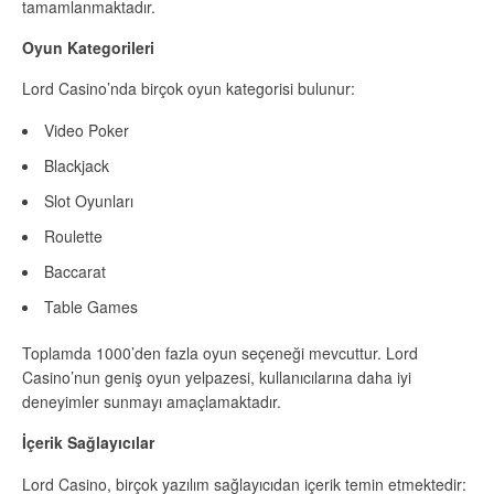
tamamlanmaktadır.
Oyun Kategorileri
Lord Casino’nda birçok oyun kategorisi bulunur:
Video Poker
Blackjack
Slot Oyunları
Roulette
Baccarat
Table Games
Toplamda 1000’den fazla oyun seçeneği mevcuttur. Lord
Casino’nun geniş oyun yelpazesi, kullanıcılarına daha iyi
deneyimler sunmayı amaçlamaktadır.
İçerik Sağlayıcılar
Lord Casino, birçok yazılım sağlayıcıdan içerik temin etmektedir: