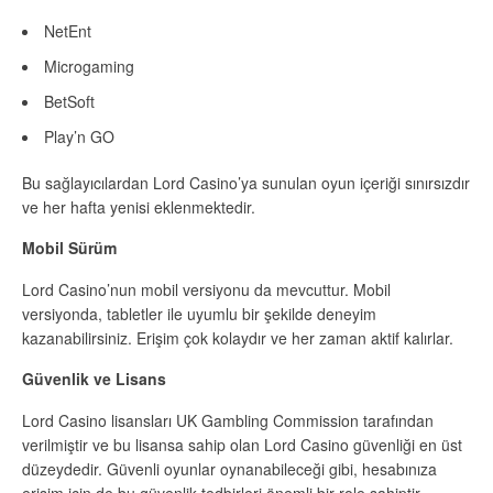
NetEnt
Microgaming
BetSoft
Play’n GO
Bu sağlayıcılardan Lord Casino’ya sunulan oyun içeriği sınırsızdır
ve her hafta yenisi eklenmektedir.
Mobil Sürüm
Lord Casino’nun mobil versiyonu da mevcuttur. Mobil
versiyonda, tabletler ile uyumlu bir şekilde deneyim
kazanabilirsiniz. Erişim çok kolaydır ve her zaman aktif kalırlar.
Güvenlik ve Lisans
Lord Casino lisansları UK Gambling Commission tarafından
verilmiştir ve bu lisansa sahip olan Lord Casino güvenliği en üst
düzeydedir. Güvenli oyunlar oynanabileceği gibi, hesabınıza
erişim için de bu güvenlik tedbirleri önemli bir role sahiptir.