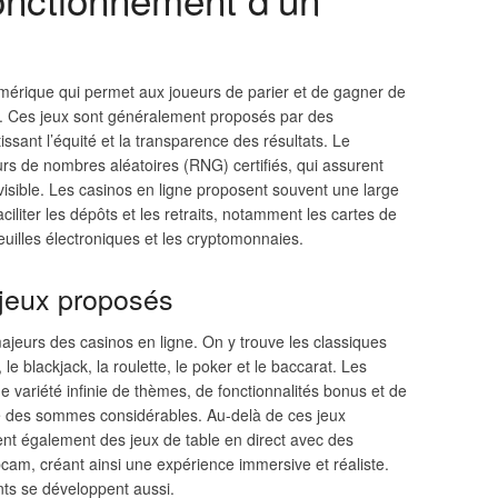
mérique qui permet aux joueurs de parier et de gagner de
rd. Ces jeux sont généralement proposés par des
issant l’équité et la transparence des résultats. Le
s de nombres aléatoires (RNG) certifiés, qui assurent
visible. Les casinos en ligne proposent souvent une large
iter les dépôts et les retraits, notamment les cartes de
feuilles électroniques et les cryptomonnaies.
 jeux proposés
majeurs des casinos en ligne. On y trouve les classiques
e blackjack, la roulette, le poker et le baccarat. Les
ne variété infinie de thèmes, de fonctionnalités bonus et de
re des sommes considérables. Au-delà de ces jeux
nt également des jeux de table en direct avec des
bcam, créant ainsi une expérience immersive et réaliste.
nts se développent aussi.