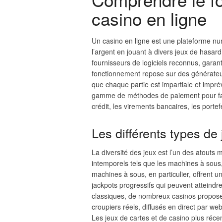
casino en ligne
Un casino en ligne est une plateforme nu
l’argent en jouant à divers jeux de hasa
fournisseurs de logiciels reconnus, garant
fonctionnement repose sur des générateur
que chaque partie est impartiale et impré
gamme de méthodes de paiement pour facil
crédit, les virements bancaires, les porte
Les différents types de
La diversité des jeux est l’un des atouts 
intemporels tels que les machines à sous, l
machines à sous, en particulier, offrent u
jackpots progressifs qui peuvent atteind
classiques, de nombreux casinos propose
croupiers réels, diffusés en direct par we
Les jeux de cartes et de casino plus réce