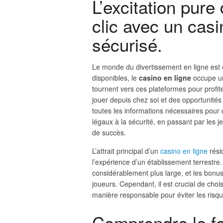
L’excitation pure
clic avec un casin
sécurisé.
Le monde du divertissement en ligne est 
disponibles, le
casino en ligne
occupe un
tournent vers ces plateformes pour profit
jouer depuis chez soi et des opportunités
toutes les informations nécessaires pour 
légaux à la sécurité, en passant par les 
de succès.
L’attrait principal d’un
casino en ligne
rési
l’expérience d’un établissement terrestre. 
considérablement plus large, et les bonus 
joueurs. Cependant, il est crucial de chois
manière responsable pour éviter les risqu
Comprendre le f