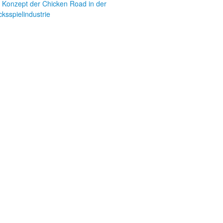
 Konzept der Chicken Road in der
ksspielindustrie