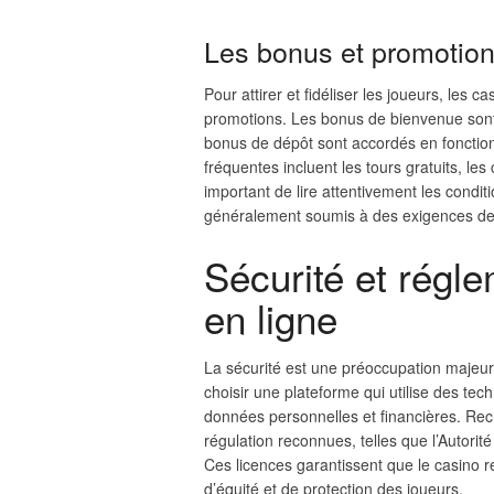
Les bonus et promotion
Pour attirer et fidéliser les joueurs, les 
promotions. Les bonus de bienvenue sont 
bonus de dépôt sont accordés en fonction
fréquentes incluent les tours gratuits, les
important de lire attentivement les condi
généralement soumis à des exigences de m
Sécurité et régl
en ligne
La sécurité est une préoccupation majeure 
choisir une plateforme qui utilise des te
données personnelles et financières. Rech
régulation reconnues, telles que l’Autori
Ces licences garantissent que le casino r
d’équité et de protection des joueurs.