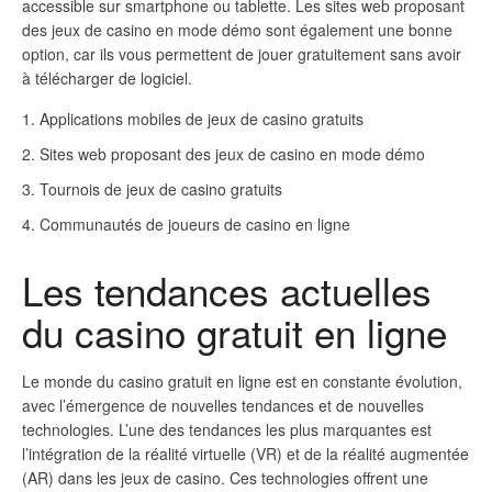
accessible sur smartphone ou tablette. Les sites web proposant
des jeux de casino en mode démo sont également une bonne
option, car ils vous permettent de jouer gratuitement sans avoir
à télécharger de logiciel.
Applications mobiles de jeux de casino gratuits
Sites web proposant des jeux de casino en mode démo
Tournois de jeux de casino gratuits
Communautés de joueurs de casino en ligne
Les tendances actuelles
du casino gratuit en ligne
Le monde du casino gratuit en ligne est en constante évolution,
avec l’émergence de nouvelles tendances et de nouvelles
technologies. L’une des tendances les plus marquantes est
l’intégration de la réalité virtuelle (VR) et de la réalité augmentée
(AR) dans les jeux de casino. Ces technologies offrent une