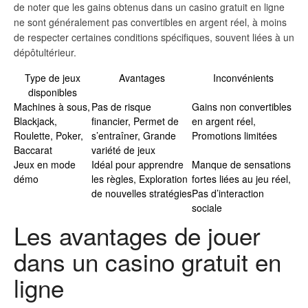
de noter que les gains obtenus dans un casino gratuit en ligne
ne sont généralement pas convertibles en argent réel, à moins
de respecter certaines conditions spécifiques, souvent liées à un
dépôtultérieur.
Type de jeux
Avantages
Inconvénients
disponibles
Machines à sous,
Pas de risque
Gains non convertibles
Blackjack,
financier, Permet de
en argent réel,
Roulette, Poker,
s’entraîner, Grande
Promotions limitées
Baccarat
variété de jeux
Jeux en mode
Idéal pour apprendre
Manque de sensations
démo
les règles, Exploration
fortes liées au jeu réel,
de nouvelles stratégies
Pas d’interaction
sociale
Les avantages de jouer
dans un casino gratuit en
ligne