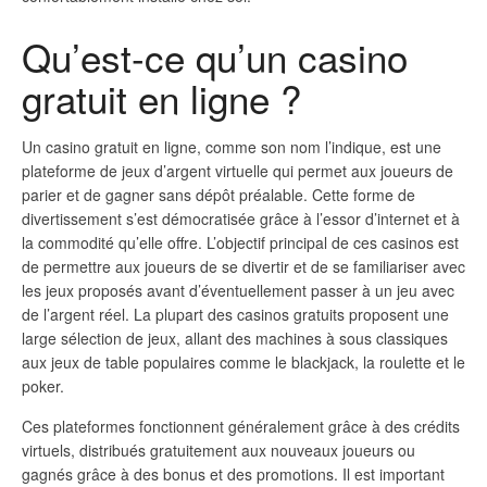
Qu’est-ce qu’un casino
gratuit en ligne ?
Un casino gratuit en ligne, comme son nom l’indique, est une
plateforme de jeux d’argent virtuelle qui permet aux joueurs de
parier et de gagner sans dépôt préalable. Cette forme de
divertissement s’est démocratisée grâce à l’essor d’internet et à
la commodité qu’elle offre. L’objectif principal de ces casinos est
de permettre aux joueurs de se divertir et de se familiariser avec
les jeux proposés avant d’éventuellement passer à un jeu avec
de l’argent réel. La plupart des casinos gratuits proposent une
large sélection de jeux, allant des machines à sous classiques
aux jeux de table populaires comme le blackjack, la roulette et le
poker.
Ces plateformes fonctionnent généralement grâce à des crédits
virtuels, distribués gratuitement aux nouveaux joueurs ou
gagnés grâce à des bonus et des promotions. Il est important