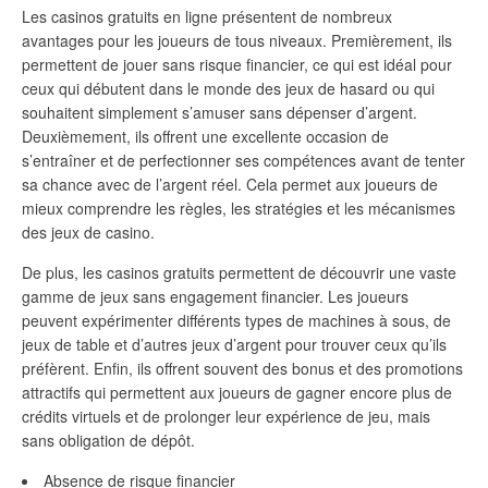
Les casinos gratuits en ligne présentent de nombreux
avantages pour les joueurs de tous niveaux. Premièrement, ils
permettent de jouer sans risque financier, ce qui est idéal pour
ceux qui débutent dans le monde des jeux de hasard ou qui
souhaitent simplement s’amuser sans dépenser d’argent.
Deuxièmement, ils offrent une excellente occasion de
s’entraîner et de perfectionner ses compétences avant de tenter
sa chance avec de l’argent réel. Cela permet aux joueurs de
mieux comprendre les règles, les stratégies et les mécanismes
des jeux de casino.
De plus, les casinos gratuits permettent de découvrir une vaste
gamme de jeux sans engagement financier. Les joueurs
peuvent expérimenter différents types de machines à sous, de
jeux de table et d’autres jeux d’argent pour trouver ceux qu’ils
préfèrent. Enfin, ils offrent souvent des bonus et des promotions
attractifs qui permettent aux joueurs de gagner encore plus de
crédits virtuels et de prolonger leur expérience de jeu, mais
sans obligation de dépôt.
Absence de risque financier