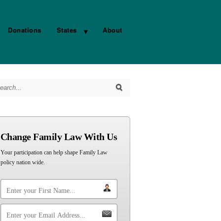
Donations
States
About
arch for:
Change Family Law With Us
Your participation can help shape Family Law
policy nation wide.