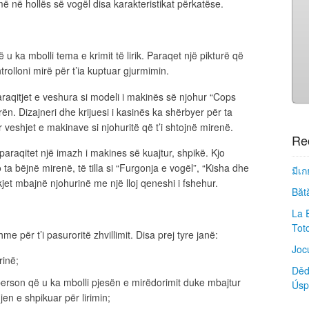
ë në hollës së vogël disa karakteristikat përkatëse.
u ka mbolli tema e krimit të lirik. Paraqet një pikturë që
olloni mirë për t’ia kuptuar gjurmimin.
araqitjet e veshura si modeli i makinës së njohur “Cops
n. Dizajneri dhe krijuesi i kasinës ka shërbyer për ta
veshjet e makinave si njohuritë që t’i shtojnë mirenë.
Re
araqitet një imazh i makines së kuajtur, shpikë. Kjo
ta bëjnë mirenë, të tilla si “Furgonja e vogël”, “Kisha dhe
มีเ
jet mbajnë njohurinë me një lloj qeneshi i fshehur.
Bătă
La 
Tot
e për t’i pasuroritë zhvillimit. Disa prej tyre janë:
Jocu
rinë;
Děd
ë person që u ka mbolli pjesën e mirëdorimit duke mbajtur
Úsp
en e shpikuar për lirimin;