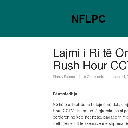
Lajmi i Ri të O
Rush Hour C
Sherry Palmer
0 Comments
June 14, 
Përmbledhja
Në këtë artikull do ta hetojmë në detaje n
Hour CCTV”, ku mund të gjurmim se si par
përdoren në këtë ndërtesë, pagat e fitimit
rrethirjen e lirit te skemave me shpresa të