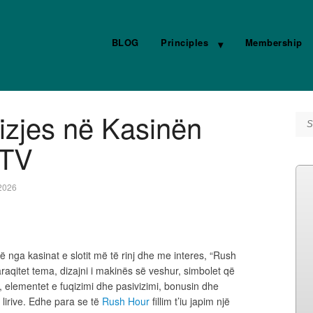
BLOG
Principles
Membership
rizjes në Kasinën
Se
CTV
2026
jë nga kasinat e slotit më të rinj dhe me interes, “Rush
aqitet tema, dizajni i makinës së veshur, simbolet që
, elementet e fuqizimi dhe pasivizimi, bonusin dhe
 lirive. Edhe para se të
Rush Hour
fillim t’iu japim një