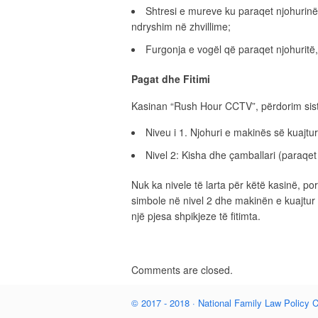
Shtresi e mureve ku paraqet njohurinë 
ndryshim në zhvillime;
Furgonja e vogël që paraqet njohuritë, 
Pagat dhe Fitimi
Kasinan “Rush Hour CCTV”, përdorim sis
Niveu i 1. Njohuri e makinës së kuajtur
Nivel 2: Kisha dhe çamballari (paraqet 
Nuk ka nivele të larta për këtë kasinë, po
simbole në nivel 2 dhe makinën e kuajtur
një pjesa shpikjeze të fitimta.
Comments are closed.
şans
vidobet
vidobet
vidobet
vidobet
casinolevant
casinolevant
casinolevant
vidobet
şans
casinolevant
casino
şans
casino
casino
casino
boostaro
casinolevant
şans
casinolevant
şanscasino
vidobet
vidobet
levant
gorabet
galyabet
gorabet
gorabet
gorabet
vidobet
galyabet
gorabet
gorabet
© 2017 - 2018 · National Family Law Policy C
casino
|
|
güncel
giriş
|
|
|
giriş
casino
giriş
şans
casino
levant
şans
şans
|
giriş
casino
giriş
|
|
giriş
casino
|
|
|
|
|
giriş
|
|