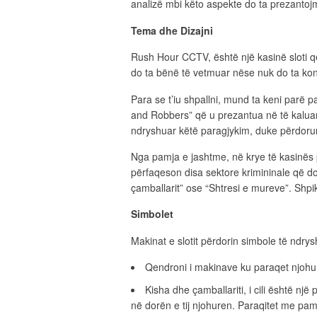
analizë mbi këto aspekte do ta prezantojm
Tema dhe Dizajni
Rush Hour CCTV, është një kasinë sloti që 
do ta bënë të vetmuar nëse nuk do ta kontr
Para se t’iu shpallni, mund ta keni parë p
and Robbers” që u prezantua në të kaluarë
ndryshuar këtë paragjykim, duke përdorur 
Nga pamja e jashtme, në krye të kasinës p
përfaqeson disa sektore krimininale që do 
çamballarit” ose “Shtresi e mureve”. Shpik
Simbolet
Makinat e slotit përdorin simbole të ndryshm
Qendroni i makinave ku paraqet njohu
Kisha dhe çamballariti, i cili është nj
në dorën e tij njohuren. Paraqitet me pamj