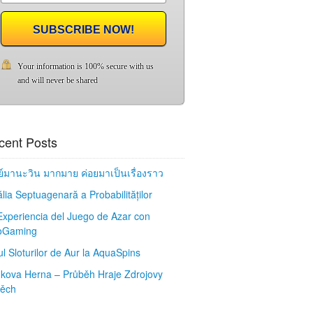
SUBSCRIBE NOW!
Your information is 100% secure with us
and will never be shared
cent Posts
กย์มานะวิน มากมาย ค่อยมาเป็นเรื่องราว
lia Septuagenară a Probabilităților
Experiencia del Juego de Azar con
oGaming
l Sloturilor de Aur la AquaSpins
kova Herna – Průběh Hraje Zdrojovy
ěch