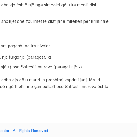
dhe kjo është një nga simbolet që u ka mbolli disi
shpikjet dhe zbulimet të cilat janë mirenën për kriminale.
tem pagash me tre nivele:
, një furgonje (paraqet 3 x).
një x) ose Shtresi i mureve (paraqet një x).
r edhe ajo që u mund ta preshtroj veprimi juaj. Me tri
 që ngërthetin me çamballarit ose Shtresi i mureve ështe
enter · All Rights Reserved