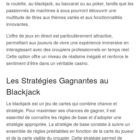
la roulette, au blackjack, au baccarat ou au poker, tandis que les
passionnés de machines à sous pourront découvrir une
multitude de titres aux thèmes variés et aux fonctionnalités
innovantes.
L’offre de jeux en direct est particulièrement attractive,
permettant aux joueurs de vivre une expérience immersive en
interagissant avec des croupiers professionnels en temps réel.
Cette option offre un niveau de réalisme inégalé et renforce le
sentiment d’être dans un véritable casino.
Les Stratégies Gagnantes au
Blackjack
Le blackjack est un jeu de cartes qui combine chance et
stratégie. Pour maximiser ses chances de gagner, il est
essentiel de connaître les règles de base et d’adopter une
stratégie appropriée. La stratégie de base consiste à suivre un
ensemble de règles préétablies en fonction de la carte du joueur
et de la carte visible du croupier. Cette stratégie permet de