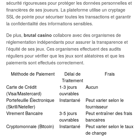
sécurité rigoureuses pour protéger les données personnelles et
financières de ses joueurs. La plateforme utilise un cryptage
SSL de pointe pour sécuriser toutes les transactions et garantir
la confidentialité des informations sensibles.
De plus,
brutal casino
collabore avec des organismes de
réglementation indépendants pour assurer la transparence et
l’équité de ses jeux. Ces organismes effectuent des audits
réguliers pour vérifier que les jeux sont aléatoires et que les
paiements sont effectués correctement.
Méthode de Paiement
Délai de
Frais
Traitement
Carte de Crédit
1-3 jours
Aucun
(Visa/Mastercard)
ouvrables
Portefeuille Électronique
Instantané
Peut varier selon le
(Skrill/Neteller)
fournisseur
Virement Bancaire
3-5 jours
Peut entraîner des frais
ouvrables
bancaires
Cryptomonnaie (Bitcoin)
Instantané
Peut varier selon le taux
de change