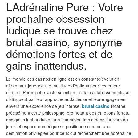
LAdrénaline Pure : Votre
prochaine obsession
ludique se trouve chez
brutal casino, synonyme
démotions fortes et de
gains inattendus.
Le monde des casinos en ligne est en constante évolution,
offrant aux joueurs une multitude d’options pour tester leur
chance. Parmi cette vaste sélection, certains établissements se
distinguent par leur approche audacieuse et leur engagement
envers une expérience de jeu intense.
brutal casino
incarne
précisément cette philosophie, promettant des émotions fortes,
des gains inattendus et une immersion totale dans l’univers du
jeu. Cet espace numérique se positionne comme une
destination privilégiée pour ceux qui recherchent une adrénaline