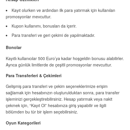
Kayıt olurken ve ardından ilk para yatırmak için kullanılan
promosyonlar mevcuttur.
Kupon kullanımı, bonusları da içerir.
Para transferi ve geri çekimi de yapılmaktadır.
Bonolar
Kayıtlı kullanıcılar 500 Euro’ya kadar hoşgeldin bonusu alabilirler.
Ayrıca günlük limitlerde de çeşitli promosyonlar mevcuttur.
Para Transferleri & Çekimleri
Gelişmiş para transferi ve çekim seçeneklerimize erişim
sağlamak için hesabınızın oluşturulduktan sonra, para transfer
işleminizi gerçekleştirebilirsiniz. Hesap yatırmak veya nakit
çekmek için, “Kayıt Ol” hesabınıza giriş yapabilir ve ilgili
bölümden bu tür bir işlem seçebilirsiniz.
Oyun Kategorileri