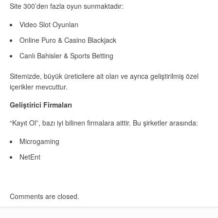
Site 300’den fazla oyun sunmaktadır:
Video Slot Oyunları
Online Puro & Casino Blackjack
Canlı Bahisler & Sports Betting
Sitemizde, büyük üreticilere ait olan ve ayrıca geliştirilmiş özel
içerikler mevcuttur.
Geliştirici Firmaları
“Kayıt Ol”, bazı iyi bilinen firmalara aittir. Bu şirketler arasında:
Microgaming
NetEnt
Comments are closed.