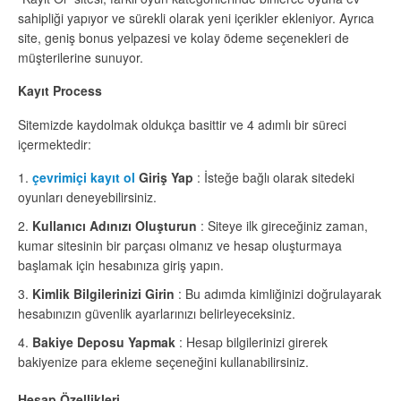
sahipliği yapıyor ve sürekli olarak yeni içerikler ekleniyor. Ayrıca
site, geniş bonus yelpazesi ve kolay ödeme seçenekleri de
müşterilerine sunuyor.
Kayıt Process
Sitemizde kaydolmak oldukça basittir ve 4 adımlı bir süreci
içermektedir:
çevrimiçi kayıt ol
Giriş Yap
: İsteğe bağlı olarak sitedeki
oyunları deneyebilirsiniz.
Kullanıcı Adınızı Oluşturun
: Siteye ilk gireceğiniz zaman,
kumar sitesinin bir parçası olmanız ve hesap oluşturmaya
başlamak için hesabınıza giriş yapın.
Kimlik Bilgilerinizi Girin
: Bu adımda kimliğinizi doğrulayarak
hesabınızın güvenlik ayarlarınızı belirleyeceksiniz.
Bakiye Deposu Yapmak
: Hesap bilgilerinizi girerek
bakiyenize para ekleme seçeneğini kullanabilirsiniz.
Hesap Özellikleri