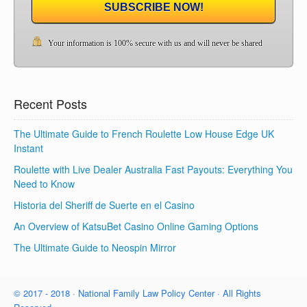
SUBSCRIBE NOW!
Your information is 100% secure with us and will never be shared
Recent Posts
The Ultimate Guide to French Roulette Low House Edge UK
Instant
Roulette with Live Dealer Australia Fast Payouts: Everything You
Need to Know
Historia del Sheriff de Suerte en el Casino
An Overview of KatsuBet Casino Online Gaming Options
The Ultimate Guide to Neospin Mirror
şans
vidobet
vidobet
vidobet
vidobet
casinolevant
casinolevant
casinolevant
vidobet
şans
casinolevant
casino
şans
casino
casino
casino
boostaro
casinolevant
şans
casinolevant
şanscasino
vidobet
vidobet
levant
vidobet
nigeria
sports
gorabet
gorabet
gorabet
gorabet
gorabet
gorabet
© 2017 - 2018 · National Family Law Policy Center · All Rights
casino
|
|
güncel
giriş
|
|
|
giriş
casino
giriş
şans
casino
levant
şans
şans
|
giriş
casino
giriş
|
|
giriş
casino
giriş
betting
betting
|
giriş
|
|
|