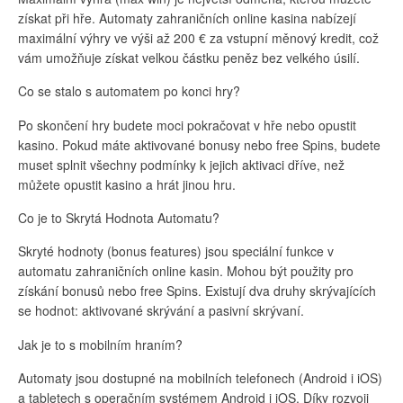
získat při hře. Automaty zahraničních online kasina nabízejí
maximální výhry ve výši až 200 € za vstupní měnový kredit, což
vám umožňuje získat velkou částku peněz bez velkého úsilí.
Co se stalo s automatem po konci hry?
Po skončení hry budete moci pokračovat v hře nebo opustit
kasino. Pokud máte aktivované bonusy nebo free Spins, budete
muset splnit všechny podmínky k jejich aktivaci dříve, než
můžete opustit kasino a hrát jinou hru.
Co je to Skrytá Hodnota Automatu?
Skryté hodnoty (bonus features) jsou speciální funkce v
automatu zahraničních online kasin. Mohou být použity pro
získání bonusů nebo free Spins. Existují dva druhy skrývajících
se hodnot: aktivované skrývání a pasivní skrývaní.
Jak je to s mobilním hraním?
Automaty jsou dostupné na mobilních telefonech (Android i iOS)
a tabletech s operačním systémem Android i iOS. Díky rozvoji