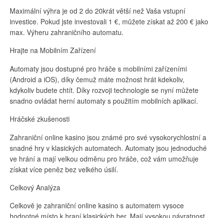
Maximální výhra je od 2 do 20krát větší než Vaša vstupní
investice. Pokud jste investovali 1 €, můžete získat až 200 € jako
max. Výheru zahraničního automatu.
Hrajte na Mobilním Zařízení
Automaty jsou dostupné pro hráče s mobilními zařízeními
(Android a iOS), díky čemuž máte možnost hrát kdekoliv,
kdykoliv budete chtít. Díky rozvoji technologie se nyní můžete
snadno ovládat herní automaty s použitím mobilních aplikací.
Hráčské zkušenosti
Zahraniční online kasino jsou známé pro své vysokorychlostní a
snadné hry v klasických automatech. Automaty jsou jednoduché
ve hrání a mají velkou odměnu pro hráče, což vám umožňuje
získat více peněz bez velkého úsilí.
Celkový Analýza
Celkově je zahraniční online kasino s automatem vysoce
hodnotné místo k hraní klasických her. Mají vysokou návratnost