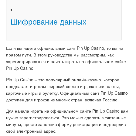
Шифрование данных
Если вы ищете официальный сайт Pin Up Casino, то вы на
правом пути. В этом руководстве мы рассмотрим, как
зарегистрироваться и начать играть на официальном сайте
Pin Up Casino.
Pin Up Casino – это популярный онлайн-казино, которое
предлагает игрокам широкий спектр игр, включая слоты,
карточные игры и рулетку. Официальный сайт Pin Up Casino
доступен для игроков из многих стран, включая Россию.
Для начала играть на официальном сайте Pin Up Casino вам
нужно зарегистрироваться. Это можно сделать в считанные
минуты, просто заполнив форму регистрации и подтвердив
свой электронный адрес.