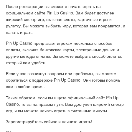
После регистрации вы сможете начать играть на
официальном сайте Pin Up Casino. Вам будет доступен
широкий спектр игр, включая слоты, карточные игры и
рулетку. Вы можете выбрать игру, которая вам понравится, и
начать играть.
Pin Up Casino предлагает игрокам несколько способов
оплаты, включая банковские карты, электронные деньги и
другие методы оплаты. Вы можете выбрать способ оплаты,
который вам удобен.
Если у вас возникнут вопросы или проблемы, вы можете
обратиться к поддержке Pin Up Casino. Они готовы помочь
вам в любое время.
Таким образом, если вы ищете официальный сайт Pin Up
Casino, то вы на правом пути. Вам доступен широкий спектр
игр, и вы можете начать играть в считанные минуты.
Зарегистрируйтесь сейчас и начните играть!