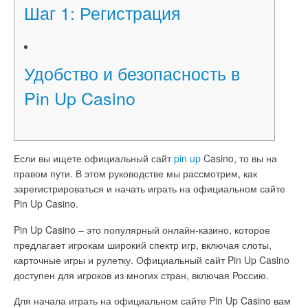
Шаг 1: Регистрация
Удобство и безопасность в
Pin Up Casino
Если вы ищете официальный сайт
pin up
Casino, то вы на
правом пути. В этом руководстве мы рассмотрим, как
зарегистрироваться и начать играть на официальном сайте
Pin Up Casino.
Pin Up Casino – это популярный онлайн-казино, которое
предлагает игрокам широкий спектр игр, включая слоты,
карточные игры и рулетку. Официальный сайт Pin Up Casino
доступен для игроков из многих стран, включая Россию.
Для начала играть на официальном сайте Pin Up Casino вам