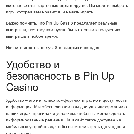
включая слоты, карточные игры и другие. Вы можете выбрать
игру, которая вам нравится, и начать играть.
Важно помнить, что Pin Up Casino предлагает реальные
выигрыши, поэтому вам нужно быть готовым к получению
выигрыша в любое время.
Начните играть и получайте выигрыши сегодня!
Удобство и
безопасность в Pin Up
Casino
Удобство – это не только комфортная игра, но и доступность
информации. Мы обеспечиваем вам доступ к информации о
наших играх, правилах и условиям, чтобы вы могли сделать
информированные решения. Наш сайт также доступен на
мобильных устройствах, чтобы вы могли играть где угодно и
когда угодно.