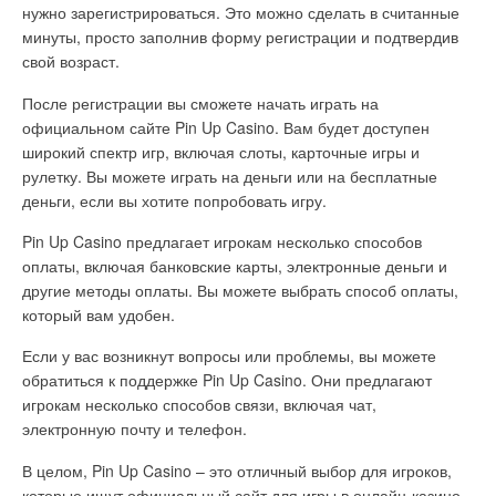
нужно зарегистрироваться. Это можно сделать в считанные
минуты, просто заполнив форму регистрации и подтвердив
свой возраст.
После регистрации вы сможете начать играть на
официальном сайте Pin Up Casino. Вам будет доступен
широкий спектр игр, включая слоты, карточные игры и
рулетку. Вы можете играть на деньги или на бесплатные
деньги, если вы хотите попробовать игру.
Pin Up Casino предлагает игрокам несколько способов
оплаты, включая банковские карты, электронные деньги и
другие методы оплаты. Вы можете выбрать способ оплаты,
который вам удобен.
Если у вас возникнут вопросы или проблемы, вы можете
обратиться к поддержке Pin Up Casino. Они предлагают
игрокам несколько способов связи, включая чат,
электронную почту и телефон.
В целом, Pin Up Casino – это отличный выбор для игроков,
которые ищут официальный сайт для игры в онлайн-казино.