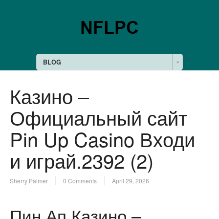
BLOG
Казино –
Официальный сайт
Pin Up Casino Входи
и играй.2392 (2)
Sherry Palmer
0 Comments
April 29, 2026
Пин Ап Казино –