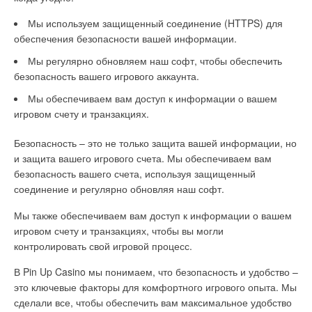
Мы используем защищенный соединение (HTTPS) для
обеспечения безопасности вашей информации.
Мы регулярно обновляем наш софт, чтобы обеспечить
безопасность вашего игрового аккаунта.
Мы обеспечиваем вам доступ к информации о вашем
игровом счету и транзакциях.
Безопасность – это не только защита вашей информации, но
и защита вашего игрового счета. Мы обеспечиваем вам
безопасность вашего счета, используя защищенный
соединение и регулярно обновляя наш софт.
Мы также обеспечиваем вам доступ к информации о вашем
игровом счету и транзакциях, чтобы вы могли
контролировать свой игровой процесс.
В Pin Up Casino мы понимаем, что безопасность и удобство –
это ключевые факторы для комфортного игрового опыта. Мы
сделали все, чтобы обеспечить вам максимальное удобство