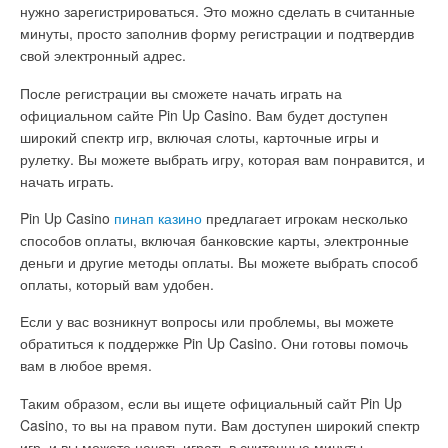
нужно зарегистрироваться. Это можно сделать в считанные
минуты, просто заполнив форму регистрации и подтвердив
свой электронный адрес.
После регистрации вы сможете начать играть на
официальном сайте Pin Up Casino. Вам будет доступен
широкий спектр игр, включая слоты, карточные игры и
рулетку. Вы можете выбрать игру, которая вам понравится, и
начать играть.
Pin Up Casino
пинап казино
предлагает игрокам несколько
способов оплаты, включая банковские карты, электронные
деньги и другие методы оплаты. Вы можете выбрать способ
оплаты, который вам удобен.
Если у вас возникнут вопросы или проблемы, вы можете
обратиться к поддержке Pin Up Casino. Они готовы помочь
вам в любое время.
Таким образом, если вы ищете официальный сайт Pin Up
Casino, то вы на правом пути. Вам доступен широкий спектр
игр, и вы можете начать играть в считанные минуты.