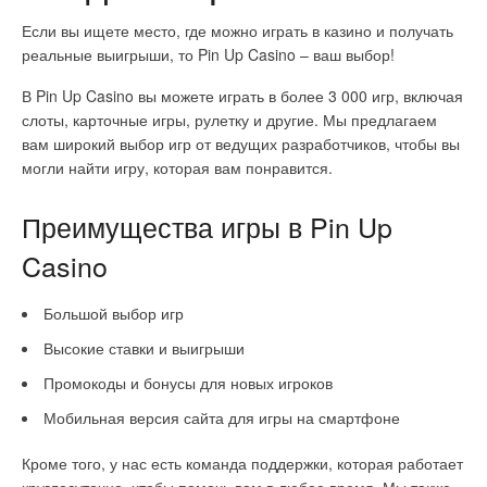
Если вы ищете место, где можно играть в казино и получать
реальные выигрыши, то Pin Up Casino – ваш выбор!
В Pin Up Casino вы можете играть в более 3 000 игр, включая
слоты, карточные игры, рулетку и другие. Мы предлагаем
вам широкий выбор игр от ведущих разработчиков, чтобы вы
могли найти игру, которая вам понравится.
Преимущества игры в Pin Up
Casino
Большой выбор игр
Высокие ставки и выигрыши
Промокоды и бонусы для новых игроков
Мобильная версия сайта для игры на смартфоне
Кроме того, у нас есть команда поддержки, которая работает