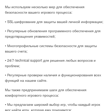
Мы используем несколько мер для обеспечения
безопасности вашего игрового процесса:
• SSL-шифрование для защиты вашей личной информации;
• Регулярные обновления программного обеспечения для
предотвращения уязвимостей;
• Многопрофильные системы безопасности для защиты
вашего счета;
• 24/7-technical support для решения любых вопросов и
проблем;
• Регулярные проверки наличия и функционирования всех
функций на нашем сайте.
Мы также предпринимаем шаги для обеспечения
комфортного игрового процесса:
• Мы предлагаем широкий выбор игр, чтобы каждый игрок
мог найти игру, которая ему понравится;