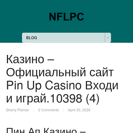
BLOG
Казино –
Официальный сайт
Pin Up Casino Входи
и играй.10398 (4)
Sherry Palmer
0 Comments
April 30, 2026
Пин Ап Казино –