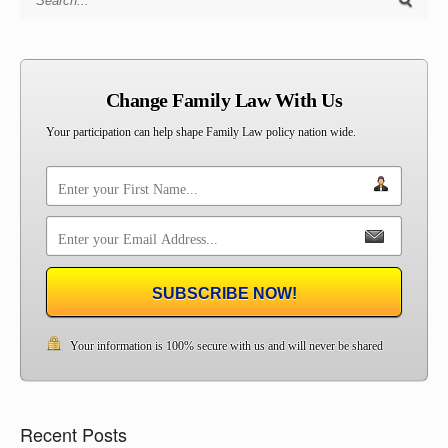
Search for:
Change Family Law With Us
Your participation can help shape Family Law policy nation wide.
SUBSCRIBE NOW!
Your information is 100% secure with us and will never be shared
Recent Posts