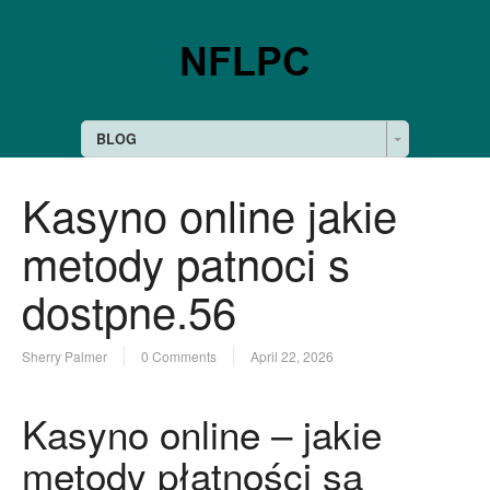
BLOG
Kasyno online jakie
metody patnoci s
dostpne.56
Sherry Palmer
0 Comments
April 22, 2026
Kasyno online – jakie
metody płatności są