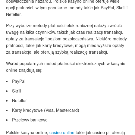
doświadczenia hazardu. Polskie kasyno online oferuje wiele
opcji płatności, w tym popularne metody takie jak PayPal, Skrill i
Neteller.
Przy wyborze metody płatności elektronicznej należy zwrócić
uwagę na kilka czynników, takich jak czas realizacji transakcji,
opłaty za transakcje i poziom bezpieczeństwa. Niektóre metody
płatności, takie jak karty kredytowe, mogą mieć wyższe opłaty
za transakcje, ale oferują szybką realizację transakcji.
Wśród popularnych metod płatności elektronicznych w kasynie
online znajdują się:
PayPal
Skrill
Neteller
Karty kredytowe (Visa, Mastercard)
Przelewy bankowe
Polskie kasyna online,
casino online
takie jak casino pl, oferują