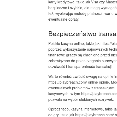
karty kredytowe, takie jak Visa czy Mast
bezpieczne i szybkie, ale mogą wymagać n
też, wybierając metodę płatności, warto 
ewentualne opłaty.
Bezpieczeństwo transak
Polskie kasyna online, takie jak https://
poprzez wykorzystanie najnowszych techn
finansowe graczy są chronione przed ni
zobowiązane do przestrzegania surowych 
uczciwość i transparentność transakcji.
Warto również zwrócić uwagę na opinie inn
https://playbreach.com/ online opinie. M
ewentualnych problemów z transakcjami. D
kasynowych, w tym https://playbreach.com
pozwala na wybór ulubionych rozrywek.
Oprócz tego, kasyna internetowe, takie ja
do gry, takie jak https://playbreach.com/