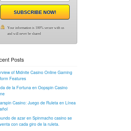
SUBSCRIBE NOW!
Your information is 100% secure with us
and will never be shared
cent Posts
rview of Midnite Casino Online Gaming
tform Features
da de la Fortuna en Oopspin Casino
ine
arspin Casino: Juego de Ruleta en Línea
añol
mundo de azar en Spinmacho casino se
venta con cada giro de la ruleta.