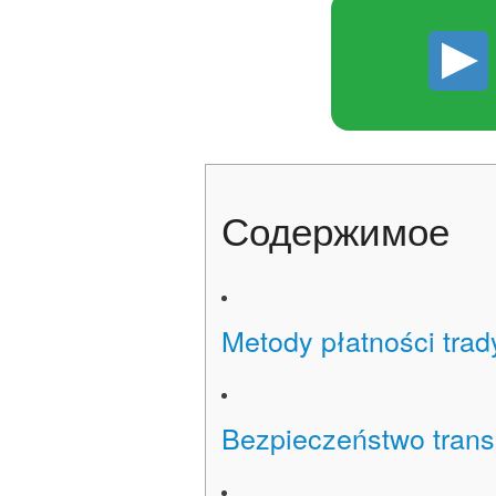
Содержимое
Metody płatności trad
Bezpieczeństwo trans