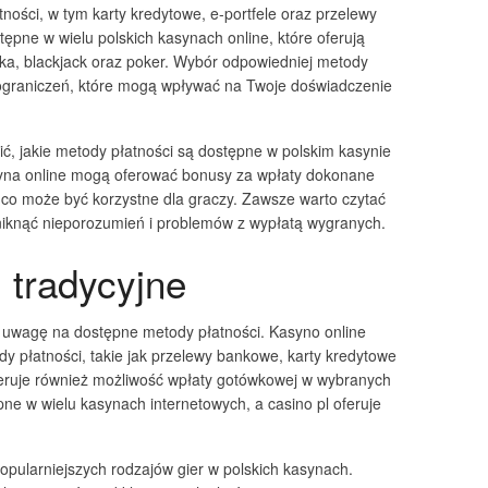
ności, w tym karty kredytowe, e-portfele oraz przelewy
pne w wielu polskich kasynach online, które oferują
etka, blackjack oraz poker. Wybór odpowiedniej metody
i ograniczeń, które mogą wpływać na Twoje doświadczenie
ć, jakie metody płatności są dostępne w polskim kasynie
kasyna online mogą oferować bonusy za wpłaty dokonane
 co może być korzystne dla graczy. Zawsze warto czytać
uniknąć nieporozumień i problemów z wypłatą wygranych.
 tradycyjne
ć uwagę na dostępne metody płatności. Kasyno online
dy płatności, takie jak przelewy bankowe, karty kredytowe
oferuje również możliwość wpłaty gotówkowej w wybranych
ne w wielu kasynach internetowych, a casino pl oferuje
opularniejszych rodzajów gier w polskich kasynach.