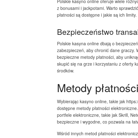
Polskie kasyno online oferuje wiele róż
z bonusami i jackpotami. Warto sprawdzić
płatności są dostępne i jakie są ich limity.
Bezpieczeństwo transak
Polskie kasyna online dbają o bezpieczeń
zabezpieczeń, aby chronić dane graczy. W
bezpieczne metody płatności, aby unikną
skupić się na grze i korzystaniu z ofert
środków.
Metody płatności
Wybierając kasyno online, takie jak https
dostępne metody płatności elektroniczne. 
portfele elektroniczne, takie jak Skrill, N
bezpieczne i wygodne, co pozwala na łat
Wśród innych metod płatności elektronicz