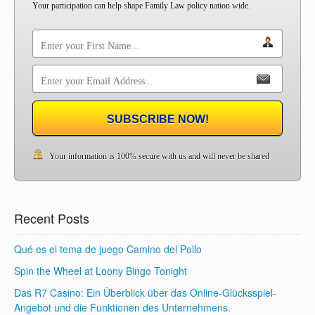
Your participation can help shape Family Law policy nation wide.
SUBSCRIBE NOW!
Your information is 100% secure with us and will never be shared
Recent Posts
Qué es el tema de juego Camino del Pollo
Spin the Wheel at Loony Bingo Tonight
Das R7 Casino: Ein Überblick über das Online-Glücksspiel-
Angebot und die Funktionen des Unternehmens.