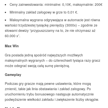
Ceny zainwestowania: minimalne: 0,10€, maksymalnie: 200€
Minimalny zakład załogowy w grze to 0,01 €.
Maksymalna wygrana odgrywająca w automacie jest równa
wartości trzydziestej tysiąckę pieniędzy (3000x) – zgodnie ze
słowami dewizy “przypuszczamy na to, że nie otrzymasz aż
60.000 x”.
Max Win
Gra posiada jedną spośród najwyższych możliwych
maksymalnych wygranych – do czterechseti tysiąca razy gracz
może odegrać swoją całą sumę pieniężną.
Gameplay
Podczas gry gracze mają pewne ustawienia, które mogą
zmienić, takie jak linia obstawiania i zakład załogowy. Po
uruchomieniu trybu bonusowego następuje automatycznie
podwyższenie wielkości zakładu i zwiększenie liczby okrągów.