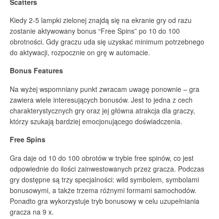
Scatters
Kiedy 2-5 lampki zielonej znajdą się na ekranie gry od razu
zostanie aktywowany bonus “Free Spins” po 10 do 100
obrotności. Gdy graczu uda się uzyskać minimum potrzebnego
do aktywacji, rozpocznie on grę w automacie.
Bonus Features
Na wyżej wspomniany punkt zwracam uwagę ponownie – gra
zawiera wiele interesujących bonusów. Jest to jedna z cech
charakterystycznych gry oraz jej główna atrakcja dla graczy,
którzy szukają bardziej emocjonującego doświadczenia.
Free Spins
Gra daje od 10 do 100 obrotów w trybie free spinów, co jest
odpowiednie do ilości zainwestowanych przez gracza. Podczas
gry dostępne są trzy specjalności: wild symbolem, symbolami
bonusowymi, a także trzema różnymi formami samochodów.
Ponadto gra wykorzystuje tryb bonusowy w celu uzupełniania
gracza na 9 x.