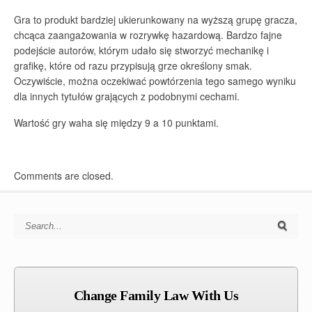
Gra to produkt bardziej ukierunkowany na wyższą grupę gracza,
chcąca zaangażowania w rozrywkę hazardową. Bardzo fajne
podejście autorów, którym udało się stworzyć mechanikę i
grafikę, które od razu przypisują grze określony smak.
Oczywiście, można oczekiwać powtórzenia tego samego wyniku
dla innych tytułów grających z podobnymi cechami.
Wartość gry waha się między 9 a 10 punktami.
Comments are closed.
Search for:
Change Family Law With Us