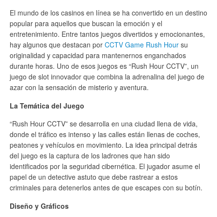
El mundo de los casinos en línea se ha convertido en un destino
popular para aquellos que buscan la emoción y el
entretenimiento. Entre tantos juegos divertidos y emocionantes,
hay algunos que destacan por
CCTV Game Rush Hour
su
originalidad y capacidad para mantenernos enganchados
durante horas. Uno de esos juegos es “Rush Hour CCTV”, un
juego de slot innovador que combina la adrenalina del juego de
azar con la sensación de misterio y aventura.
La Temática del Juego
“Rush Hour CCTV” se desarrolla en una ciudad llena de vida,
donde el tráfico es intenso y las calles están llenas de coches,
peatones y vehículos en movimiento. La idea principal detrás
del juego es la captura de los ladrones que han sido
identificados por la seguridad cibernética. El jugador asume el
papel de un detective astuto que debe rastrear a estos
criminales para detenerlos antes de que escapes con su botín.
Diseño y Gráficos