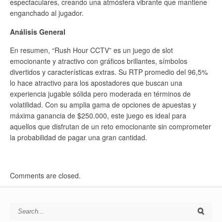
espectaculares, creando una atmósfera vibrante que mantiene
enganchado al jugador.
Análisis General
En resumen, “Rush Hour CCTV” es un juego de slot
emocionante y atractivo con gráficos brillantes, símbolos
divertidos y características extras. Su RTP promedio del 96,5%
lo hace atractivo para los apostadores que buscan una
experiencia jugable sólida pero moderada en términos de
volatilidad. Con su amplia gama de opciones de apuestas y
máxima ganancia de $250.000, este juego es ideal para
aquellos que disfrutan de un reto emocionante sin comprometer
la probabilidad de pagar una gran cantidad.
Comments are closed.
Search for: