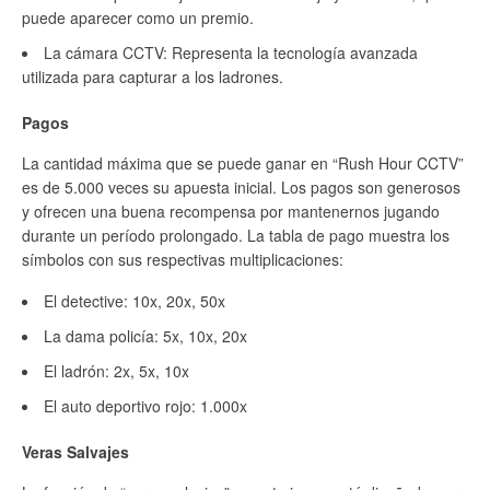
puede aparecer como un premio.
La cámara CCTV: Representa la tecnología avanzada
utilizada para capturar a los ladrones.
Pagos
La cantidad máxima que se puede ganar en “Rush Hour CCTV”
es de 5.000 veces su apuesta inicial. Los pagos son generosos
y ofrecen una buena recompensa por mantenernos jugando
durante un período prolongado. La tabla de pago muestra los
símbolos con sus respectivas multiplicaciones:
El detective: 10x, 20x, 50x
La dama policía: 5x, 10x, 20x
El ladrón: 2x, 5x, 10x
El auto deportivo rojo: 1.000x
Veras Salvajes