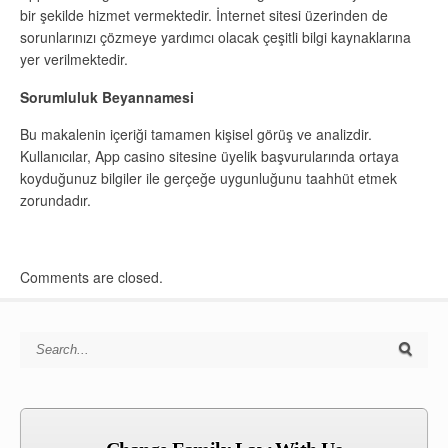
bir şekilde hizmet vermektedir. İnternet sitesi üzerinden de
sorunlarınızı çözmeye yardımcı olacak çeşitli bilgi kaynaklarına
yer verilmektedir.
Sorumluluk Beyannamesi
Bu makalenin içeriği tamamen kişisel görüş ve analizdir.
Kullanıcılar, App casino sitesine üyelik başvurularında ortaya
koyduğunuz bilgiler ile gerçeğe uygunluğunu taahhüt etmek
zorundadır.
Comments are closed.
Search for: