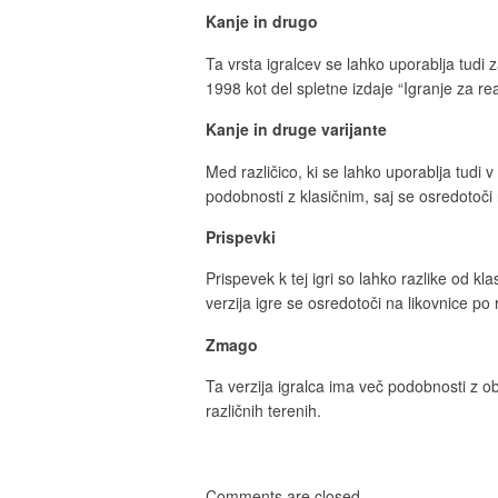
Kanje in drugo
Ta vrsta igralcev se lahko uporablja tudi z
1998 kot del spletne izdaje “Igranje za re
Kanje in druge varijante
Med različico, ki se lahko uporablja tudi
podobnosti z klasičnim, saj se osredotoči n
Prispevki
Prispevek k tej igri so lahko razlike od kl
verzija igre se osredotoči na likovnice po r
Zmago
Ta verzija igralca ima več podobnosti z o
različnih terenih.
Comments are closed.