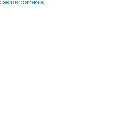
ncipes et fonctionnement.