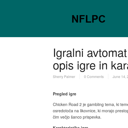
Igralni avtoma
opis igre in kar
Sherry Palmer
0 Comments
June 14, 
Pregled igre
Chicken Road 2 je gambling tema, ki temelj
osredotoča na likovnice, ki morajo prestopit
čim večjo šanco prispevka.
Karakteristike igre