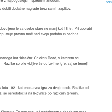
gre z najpogostejšim spletnim izhodom.
pri
ko dobiti dodatne nagrade brez samih zaplitov.
 dovoljeno le za osebe stare ne manj kot 18 let. Pri uporabi
prepustuje pravno moč nad svojo podobo in osebna
znanega kot “klasični” Chicken Road, v katerem se
Razlike so bile vidljive že od izvirne igre, saj se temelji
ku leta 1921 kot enostavna igra za dvoje oseb. Razlike od
saj se osredotočila na likovnice po različnih terenih.
 v Sloveniji. Ta igra ima več podobnosti z obdobjem pred