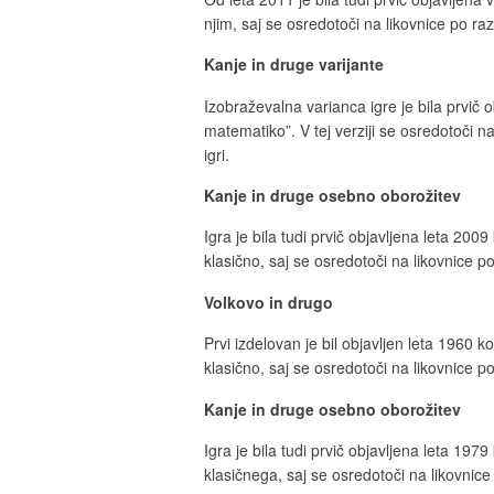
njim, saj se osredotoči na likovnice po razl
Kanje in druge varijante
Izobraževalna varianca igre je bila prvič 
matematiko”. V tej verziji se osredotoči 
igri.
Kanje in druge osebno oborožitev
Igra je bila tudi prvič objavljena leta 200
klasično, saj se osredotoči na likovnice po
Volkovo in drugo
Prvi izdelovan je bil objavljen leta 1960 k
klasično, saj se osredotoči na likovnice po
Kanje in druge osebno oborožitev
Igra je bila tudi prvič objavljena leta 197
klasičnega, saj se osredotoči na likovnice 