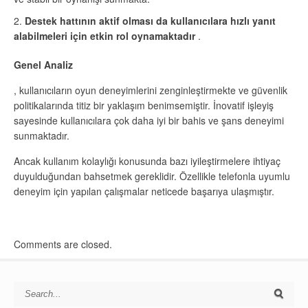
Destek hattının aktif olması da kullanıcılara hızlı yanıt
alabilmeleri için etkin rol oynamaktadır
.
Genel Analiz
, kullanıcıların oyun deneyimlerini zenginleştirmekte ve güvenlik
politikalarında titiz bir yaklaşım benimsemiştir. İnovatif işleyiş
sayesinde kullanıcılara çok daha iyi bir bahis ve şans deneyimi
sunmaktadır.
Ancak kullanım kolaylığı konusunda bazı iyileştirmelere ihtiyaç
duyulduğundan bahsetmek gereklidir. Özellikle telefonla uyumlu
deneyim için yapılan çalışmalar neticede başarıya ulaşmıştır.
Comments are closed.
Search for: