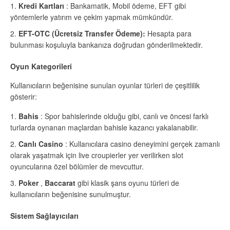
Kredi Kartları
: Bankamatik, Mobil ödeme, EFT gibi
yöntemlerle yatırım ve çekim yapmak mümkündür.
EFT-OTC (Ücretsiz Transfer Ödeme):
Hesapta para
bulunması koşuluyla bankanıza doğrudan gönderilmektedir.
Oyun Kategorileri
Kullanıcıların beğenisine sunulan oyunlar türleri de çeşitlilik
gösterir:
Bahis
: Spor bahislerinde olduğu gibi, canlı ve öncesi farklı
turlarda oynanan maçlardan bahisle kazancı yakalanabilir.
Canlı Casino
: Kullanıcılara casino deneyimini gerçek zamanlı
olarak yaşatmak için live croupierler yer verilirken slot
oyuncularına özel bölümler de mevcuttur.
Poker
,
Baccarat
gibi klasik şans oyunu türleri de
kullanıcıların beğenisine sunulmuştur.
Sistem Sağlayıcıları