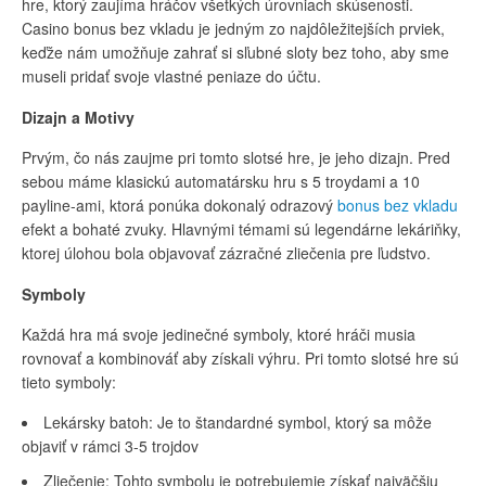
hre, ktorý zaujíma hráčov všetkých úrovniach skúsenosti.
Casino bonus bez vkladu je jedným zo najdôležitejších prviek,
keďže nám umožňuje zahrať si sľubné sloty bez toho, aby sme
museli pridať svoje vlastné peniaze do účtu.
Dizajn a Motivy
Prvým, čo nás zaujme pri tomto slotsé hre, je jeho dizajn. Pred
sebou máme klasickú automatársku hru s 5 troydami a 10
payline-ami, ktorá ponúka dokonalý odrazový
bonus bez vkladu
efekt a bohaté zvuky. Hlavnými témami sú legendárne lekáriňky,
ktorej úlohou bola objavovať zázračné zliečenia pre ľudstvo.
Symboly
Každá hra má svoje jedinečné symboly, ktoré hráči musia
rovnovať a kombinováť aby získali výhru. Pri tomto slotsé hre sú
tieto symboly:
Lekársky batoh: Je to štandardné symbol, ktorý sa môže
objaviť v rámci 3-5 trojdov
Zliečenie: Tohto symbolu je potrebujemie získať najväčšiu