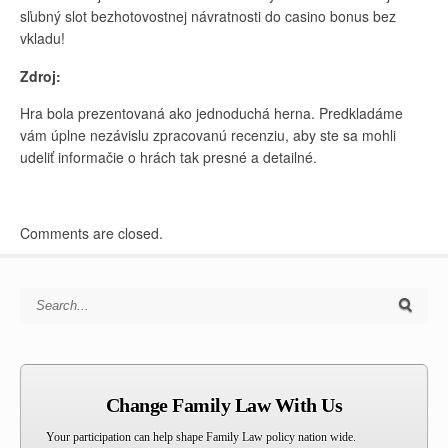
sľubný slot bezhotovostnej návratnosti do casino bonus bez
vkladu!
Zdroj:
Hra bola prezentovaná ako jednoduchá herna. Predkladáme
vám úplne nezávislu zpracovanú recenziu, aby ste sa mohli
udeliť informačie o hrách tak presné a detailné.
Comments are closed.
Search for:
Change Family Law With Us
Your participation can help shape Family Law policy nation wide.