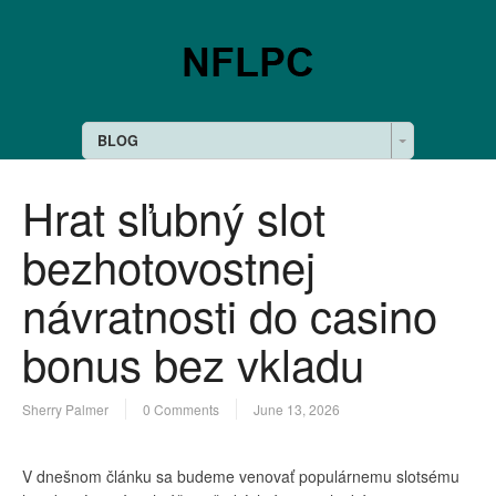
BLOG
Hrat sľubný slot
bezhotovostnej
návratnosti do casino
bonus bez vkladu
Sherry Palmer
0 Comments
June 13, 2026
V dnešnom článku sa budeme venovať populárnemu slotsému