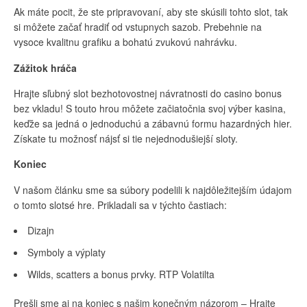
Ak máte pocit, že ste pripravovaní, aby ste skúsili tohto slot, tak
si môžete začať hradiť od vstupnych sazob. Prebehnie na
vysoce kvalitnu grafiku a bohatú zvukovú nahrávku.
Zážitok hráča
Hrajte sľubný slot bezhotovostnej návratnosti do casino bonus
bez vkladu! S touto hrou môžete začiatočnia svoj výber kasina,
keďže sa jedná o jednoduchú a zábavnú formu hazardných hier.
Získate tu možnosť nájsť si tie nejednodušiejší sloty.
Koniec
V našom článku sme sa súbory podelili k najdôležitejším údajom
o tomto slotsé hre. Prikladali sa v týchto častiach:
Dizajn
Symboly a výplaty
Wilds, scatters a bonus prvky. RTP Volatilta
Prešli sme aj na koniec s našim konečným názorom – Hrajte