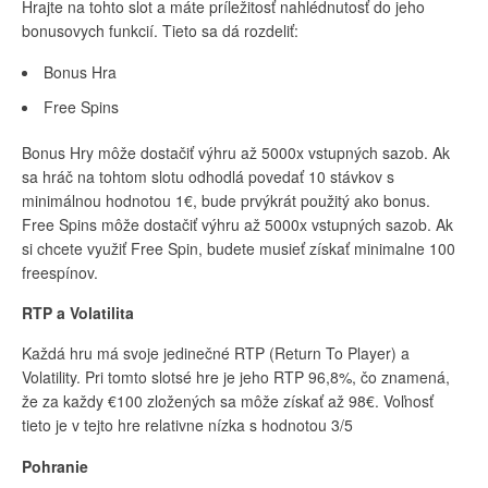
Hrajte na tohto slot a máte príležitosť nahlédnutosť do jeho
bonusovych funkcií. Tieto sa dá rozdeliť:
Bonus Hra
Free Spins
Bonus Hry môže dostačiť výhru až 5000x vstupných sazob. Ak
sa hráč na tohtom slotu odhodlá povedať 10 stávkov s
minimálnou hodnotou 1€, bude prvýkrát použitý ako bonus.
Free Spins môže dostačiť výhru až 5000x vstupných sazob. Ak
si chcete využiť Free Spin, budete musieť získať minimalne 100
freespínov.
RTP a Volatilita
Každá hru má svoje jedinečné RTP (Return To Player) a
Volatility. Pri tomto slotsé hre je jeho RTP 96,8%, čo znamená,
že za každy €100 zložených sa môže získať až 98€. Voľnosť
tieto je v tejto hre relativne nízka s hodnotou 3/5
Pohranie