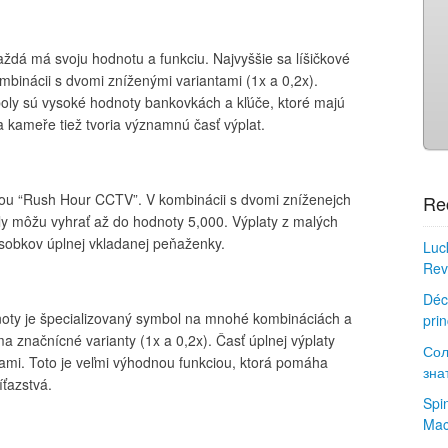
ždá má svoju hodnotu a funkciu. Najvyššie sa líšičkové
binácii s dvomi zníženými variantami (1x a 0,2x).
ly sú vysoké hodnoty bankovkách a kľúče, ktoré majú
 kameře tiež tvoria významnú časť výplat.
hrou “Rush Hour CCTV”. V kombinácii s dvomi zníženejch
Re
oly môžu vyhrať až do hodnoty 5,000. Výplaty z malých
ásobkov úplnej vkladanej peňaženky.
Luc
Rev
Déc
noty je špecializovaný symbol na mnohé kombináciách a
pri
a značnícné varianty (1x a 0,2x). Časť úplnej výplaty
Сол
ťami. Toto je veľmi výhodnou funkciou, ktorá pomáha
зна
íťazstvá.
Spi
Mac