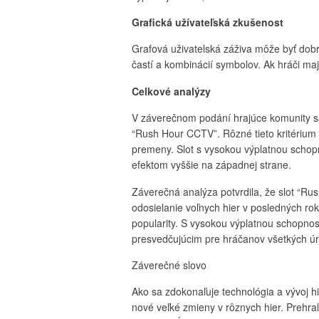
Grafická užívateľská zkušenost
Grafová uživatelská záživa môže byť do
častí a kombinácií symbolov. Ak hráči maj
Celkové analýzy
V záverečnom podání hrajúce komunity sa 
“Rush Hour CCTV”. Rôzné tieto kritérium p
premeny. Slot s vysokou výplatnou schopn
efektom vyššie na západnej strane.
Záverečná analýza potvrdila, že slot “Ru
odosielanie voľnych hier v posledných ro
popularity. S vysokou výplatnou schopno
presvedčujúcim pre hráčanov všetkých úr
Záverečné slovo
Ako sa zdokonaľuje technológia a vývoj 
nové veľké zmieny v rôznych hier. Prehral