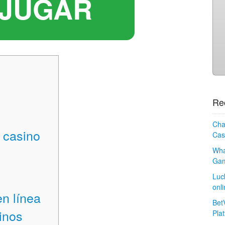
JUGAR
Re
Cha
 casino
Cas
Wha
Gam
Luck
onli
n línea
Bet
inos
Pla