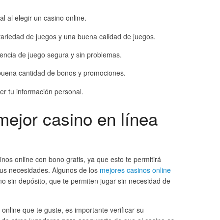
 al elegir un casino online.
variedad de juegos y una buena calidad de juegos.
encia de juego segura y sin problemas.
buena cantidad de bonos y promociones.
r tu información personal.
mejor casino en línea
os online con bono gratis, ya que esto te permitirá
 tus necesidades. Algunos de los
mejores casinos online
o sin depósito, que te permiten jugar sin necesidad de
nline que te guste, es importante verificar su