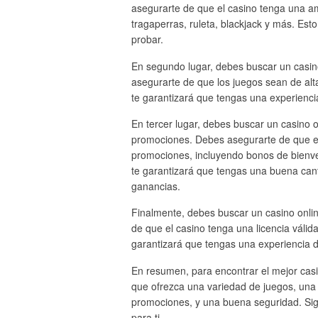
asegurarte de que el casino tenga una a
tragaperras, ruleta, blackjack y más. Es
probar.
En segundo lugar, debes buscar un casin
asegurarte de que los juegos sean de alta
te garantizará que tengas una experienci
En tercer lugar, debes buscar un casino 
promociones. Debes asegurarte de que e
promociones, incluyendo bonos de bienve
te garantizará que tengas una buena cant
ganancias.
Finalmente, debes buscar un casino onli
de que el casino tenga una licencia válid
garantizará que tengas una experiencia d
En resumen, para encontrar el mejor casi
que ofrezca una variedad de juegos, una
promociones, y una buena seguridad. Sigu
para ti.