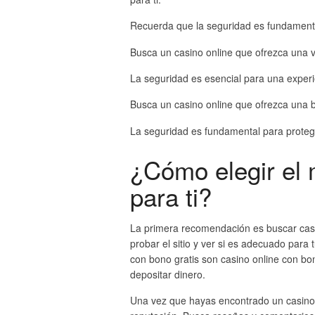
Recuerda que la seguridad es fundamental
Busca un casino online que ofrezca una 
La seguridad es esencial para una experi
Busca un casino online que ofrezca una 
La seguridad es fundamental para protege
¿Cómo elegir el 
para ti?
La primera recomendación es buscar casin
probar el sitio y ver si es adecuado para
con bono gratis son casino online con bon
depositar dinero.
Una vez que hayas encontrado un casino o