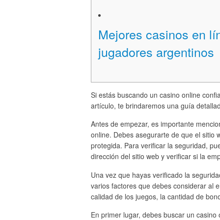
Mejores casinos en lí
jugadores argentinos
Si estás buscando un casino online confia
artículo, te brindaremos una guía detalla
Antes de empezar, es importante menciona
online. Debes asegurarte de que el sitio
protegida. Para verificar la seguridad, p
dirección del sitio web y verificar si la em
Una vez que hayas verificado la seguridad
varios factores que debes considerar al e
calidad de los juegos, la cantidad de bon
En primer lugar, debes buscar un casino 