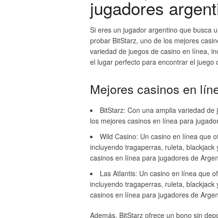
jugadores argent
Si eres un jugador argentino que busca u
probar BitStarz, uno de los mejores casi
variedad de juegos de casino en línea, in
el lugar perfecto para encontrar el juego 
Mejores casinos en lín
BitStarz: Con una amplia variedad de 
los mejores casinos en línea para jugado
Wild Casino: Un casino en línea que o
incluyendo tragaperras, ruleta, blackjack
casinos en línea para jugadores de Argen
Las Atlantis: Un casino en línea que o
incluyendo tragaperras, ruleta, blackjack
casinos en línea para jugadores de Argen
Además, BitStarz ofrece un bono sin depó