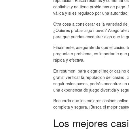
reputación. Busca reseñas y comentarios 
confiable y no tiene problemas de pago. P
válida y si es regulado por una autoridad
Otra cosa a considerar es la variedad de 
¿Quieres probar algo nuevo? Asegúrate d
para que puedas encontrar algo que te g
Finalmente, asegúrate de que el casino te
pregunta o problema, es importante que 
rápida y efectiva.
En resumen, para elegir el mejor casino e
gratis, verificar la reputación del casino, 
seguir estos pasos, podrás encontrar un 
una experiencia de juego divertida y segu
Recuerda que los mejores casinos online
completa y segura. ¡Busca el mejor casino 
Los mejores casi