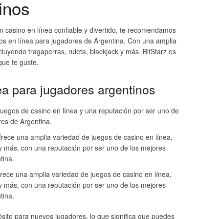
inos
n casino en línea confiable y divertido, te recomendamos
nos en línea para jugadores de Argentina. Con una amplia
cluyendo tragaperras, ruleta, blackjack y más, BitStarz es
que te guste.
ea para jugadores argentinos
juegos de casino en línea y una reputación por ser uno de
res de Argentina.
frece una amplia variedad de juegos de casino en línea,
 y más, con una reputación por ser uno de los mejores
tina.
frece una amplia variedad de juegos de casino en línea,
 y más, con una reputación por ser uno de los mejores
tina.
sito para nuevos jugadores, lo que significa que puedes