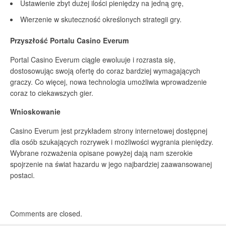
Ustawienie zbyt dużej ilości pieniędzy na jedną grę,
Wierzenie w skuteczność określonych strategii gry.
Przyszłość Portalu Casino Everum
Portal Casino Everum ciągle ewoluuje i rozrasta się,
dostosowując swoją ofertę do coraz bardziej wymagających
graczy. Co więcej, nowa technologia umożliwia wprowadzenie
coraz to ciekawszych gier.
Wnioskowanie
Casino Everum jest przykładem strony internetowej dostępnej
dla osób szukających rozrywek i możliwości wygrania pieniędzy.
Wybrane rozważenia opisane powyżej dają nam szerokie
spojrzenie na świat hazardu w jego najbardziej zaawansowanej
postaci.
Comments are closed.