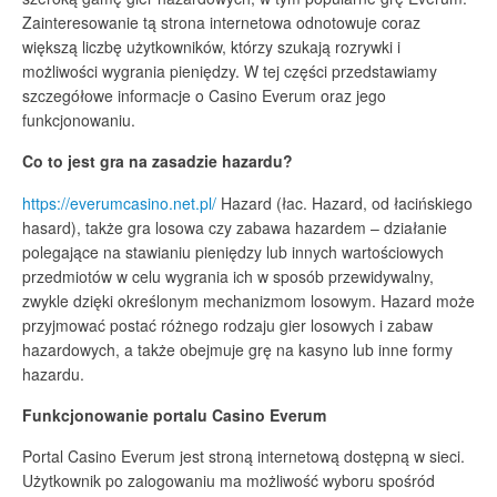
Zainteresowanie tą strona internetowa odnotowuje coraz
większą liczbę użytkowników, którzy szukają rozrywki i
możliwości wygrania pieniędzy. W tej części przedstawiamy
szczegółowe informacje o Casino Everum oraz jego
funkcjonowaniu.
Co to jest gra na zasadzie hazardu?
https://everumcasino.net.pl/
Hazard (łac. Hazard, od łacińskiego
hasard), także gra losowa czy zabawa hazardem – działanie
polegające na stawianiu pieniędzy lub innych wartościowych
przedmiotów w celu wygrania ich w sposób przewidywalny,
zwykle dzięki określonym mechanizmom losowym. Hazard może
przyjmować postać różnego rodzaju gier losowych i zabaw
hazardowych, a także obejmuje grę na kasyno lub inne formy
hazardu.
Funkcjonowanie portalu Casino Everum
Portal Casino Everum jest stroną internetową dostępną w sieci.
Użytkownik po zalogowaniu ma możliwość wyboru spośród