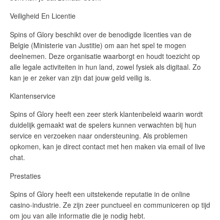
Veiligheid En Licentie
Spins of Glory beschikt over de benodigde licenties van de
Belgie (Ministerie van Justitie) om aan het spel te mogen
deelnemen. Deze organisatie waarborgt en houdt toezicht op
alle legale activiteiten in hun land, zowel fysiek als digitaal. Zo
kan je er zeker van zijn dat jouw geld veilig is.
Klantenservice
Spins of Glory heeft een zeer sterk klantenbeleid waarin wordt
duidelijk gemaakt wat de spelers kunnen verwachten bij hun
service en verzoeken naar ondersteuning. Als problemen
opkomen, kan je direct contact met hen maken via email of live
chat.
Prestaties
Spins of Glory heeft een uitstekende reputatie in de online
casino-industrie. Ze zijn zeer punctueel en communiceren op tijd
om jou van alle informatie die je nodig hebt.