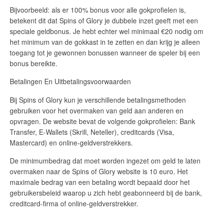
Bijvoorbeeld: als er 100% bonus voor alle gokprofielen is,
betekent dit dat Spins of Glory je dubbele inzet geeft met een
speciale geldbonus. Je hebt echter wel minimaal €20 nodig om
het minimum van de gokkast in te zetten en dan krijg je alleen
toegang tot je gewonnen bonussen wanneer de speler bij een
bonus bereikte.
Betalingen En Uitbetalingsvoorwaarden
Bij Spins of Glory kun je verschillende betalingsmethoden
gebruiken voor het overmaken van geld aan anderen en
opvragen. De website bevat de volgende gokprofielen: Bank
Transfer, E-Wallets (Skrill, Neteller), creditcards (Visa,
Mastercard) en online-geldverstrekkers.
De minimumbedrag dat moet worden ingezet om geld te laten
overmaken naar de Spins of Glory website is 10 euro. Het
maximale bedrag van een betaling wordt bepaald door het
gebruikersbeleid waarop u zich hebt geabonneerd bij de bank,
creditcard-firma of online-geldverstrekker.