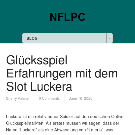
BLOG
Glücksspiel
Erfahrungen mit dem
Slot Luckera
Sherry Palmer
0 Comments
June 16, 2026
Luckera ist ein relativ neuer Spieler auf den deutschen Online-
Glücksspielmärkten. Als erstes müssen wir sagen, dass der
Name “Luckera” als eine Abwandlung von “Loteria”, was