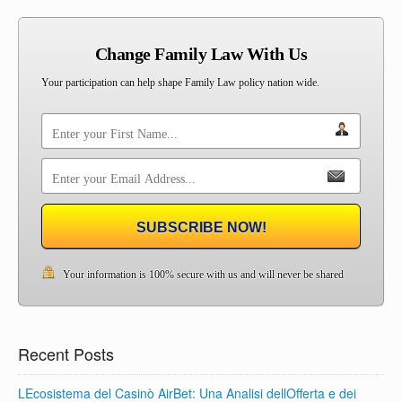
Change Family Law With Us
Your participation can help shape Family Law policy nation wide.
SUBSCRIBE NOW!
Your information is 100% secure with us and will never be shared
Recent Posts
LEcosistema del Casinò AirBet: Una Analisi dellOfferta e dei