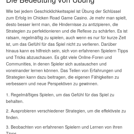
Wie bei jedem Geschicklichkeitsspiel ist Übung der Schlüssel
zum Erfolg im Chicken Road Game Casino. Je mehr man spielt,
desto besser lernt man, die Hindernisse zu antizipieren, die
Strategien zu perfektionieren und die Reflexe zu schärfen. Es ist
ratsam, regelmäßig zu spielen, auch wenn es nur für kurze Zeit
ist, um das Gefühl für das Spiel nicht zu verlieren. Darüber
hinaus kann es hilfreich sein, sich von erfahrenen Spielern Tipps
und Tricks abzuschauen. Es gibt viele Online-Foren und
Communities, in denen Spieler sich austauschen und
voneinander lernen können. Das Teilen von Erfahrungen und
Strategien kann dazu beitragen, die eigenen Fähigkeiten zu
verbessern und neue Perspektiven zu gewinnen.
Regelmäßiges Spielen, um das Gefühl für das Spiel zu
behalten.
Ausprobieren verschiedener Strategien, um die effektivste zu
finden.
Beobachten von erfahrenen Spielern und Lernen von ihren
Tipps.