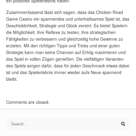
ein positives Spielerlebnis haben.
Zusammenfassend lässt sich sagen, dass das Chicken Road
Game Casino ein spannendes und unterhaltsames Spiel ist, das
Geschicklichkeit, Strategie und Glück vereint. Es bietet Spielern
die Möglichkeit, ihre Reflexe zu testen, ihre strategischen
Fähigkeiten zu verbessern und gleichzeitig hohe Gewinne zu
erzielen. Mit den richtigen Tipps und Tricks und einer guten
Strategie kann man seine Chancen auf Erfolg maximieren und
das Spiel in vollen Zügen genießen. Die vielfältigen Varianten
des Spiels sorgen dafür, dass für jeden Geschmack etwas dabei
ist und das Spielerlebnis immer wieder aufs Neue spannend
bleibt.
Comments are closed.
Search for: