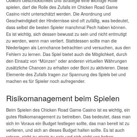
Obwohl Geschicklichkeit und Strategie eine wichtige Rolle
spielen, darf die Rolle des Zufalls im Chicken Road Game
Casino nicht unterschätzt werden. Die Anordnung und
Geschwindigkeit der Hindernisse sind oft zufällig, was bedeutet,
dass selbst die besten Spieler manchmal Pech haben können.
Es ist wichtig, sich dessen bewusst zu sein und nicht entmutigt
zu werden, wenn man verliert. Stattdessen sollte man die
Niederlagen als Lernchance betrachten und versuchen, aus den
Fehlern zu lernen. Das Spiel bietet auch die Möglichkeit, durch
den Einsatz von “Münzen” oder anderen virtuellen Währungen
zusätzliche Chancen zu erhalten oder Boni zu aktivieren. Diese
Elemente des Zufalls tragen zur Spannung des Spiels bei und
machen es für Spieler noch aufregender.
Risikomanagement beim Spielen
Beim Spielen des Chicken Road Game Casino ist es wichtig, ein
gutes Risikomanagement zu betreiben. Das bedeutet, dass man
sich im Voraus ein Budget festlegen sollte, das man bereit ist zu
verlieren, und sich an dieses Budget halten sollte. Es ist auch
ratsam, nicht zu gierig zu sein und sich nicht von hohen