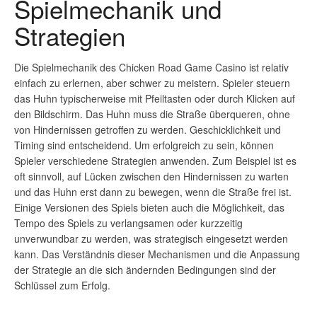
Spielmechanik und
Strategien
Die Spielmechanik des Chicken Road Game Casino ist relativ
einfach zu erlernen, aber schwer zu meistern. Spieler steuern
das Huhn typischerweise mit Pfeiltasten oder durch Klicken auf
den Bildschirm. Das Huhn muss die Straße überqueren, ohne
von Hindernissen getroffen zu werden. Geschicklichkeit und
Timing sind entscheidend. Um erfolgreich zu sein, können
Spieler verschiedene Strategien anwenden. Zum Beispiel ist es
oft sinnvoll, auf Lücken zwischen den Hindernissen zu warten
und das Huhn erst dann zu bewegen, wenn die Straße frei ist.
Einige Versionen des Spiels bieten auch die Möglichkeit, das
Tempo des Spiels zu verlangsamen oder kurzzeitig
unverwundbar zu werden, was strategisch eingesetzt werden
kann. Das Verständnis dieser Mechanismen und die Anpassung
der Strategie an die sich ändernden Bedingungen sind der
Schlüssel zum Erfolg.