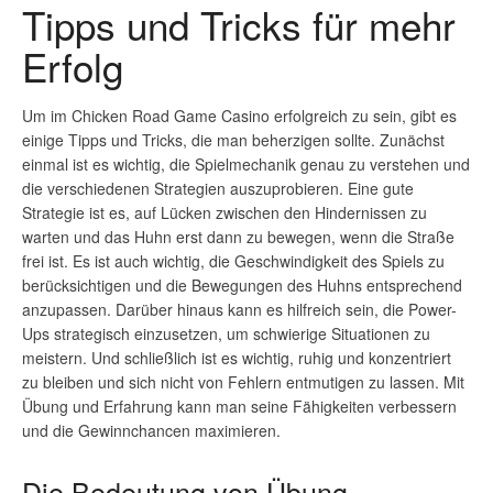
Tipps und Tricks für mehr
Erfolg
Um im Chicken Road Game Casino erfolgreich zu sein, gibt es
einige Tipps und Tricks, die man beherzigen sollte. Zunächst
einmal ist es wichtig, die Spielmechanik genau zu verstehen und
die verschiedenen Strategien auszuprobieren. Eine gute
Strategie ist es, auf Lücken zwischen den Hindernissen zu
warten und das Huhn erst dann zu bewegen, wenn die Straße
frei ist. Es ist auch wichtig, die Geschwindigkeit des Spiels zu
berücksichtigen und die Bewegungen des Huhns entsprechend
anzupassen. Darüber hinaus kann es hilfreich sein, die Power-
Ups strategisch einzusetzen, um schwierige Situationen zu
meistern. Und schließlich ist es wichtig, ruhig und konzentriert
zu bleiben und sich nicht von Fehlern entmutigen zu lassen. Mit
Übung und Erfahrung kann man seine Fähigkeiten verbessern
und die Gewinnchancen maximieren.
Die Bedeutung von Übung