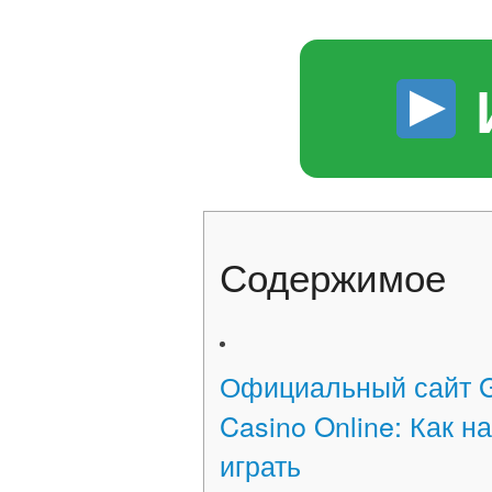
Содержимое
Официальный сайт 
Casino Online: Как н
играть