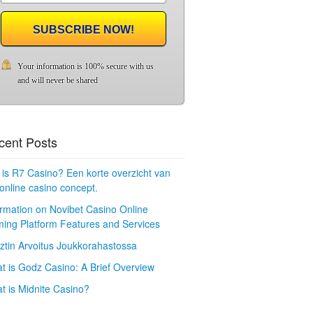
SUBSCRIBE NOW!
Your information is 100% secure with us
and will never be shared
cent Posts
 is R7 Casino? Een korte overzicht van
online casino concept.
ormation on Novibet Casino Online
ing Platform Features and Services
ztin Arvoitus Joukkorahastossa
t is Godz Casino: A Brief Overview
t is Midnite Casino?