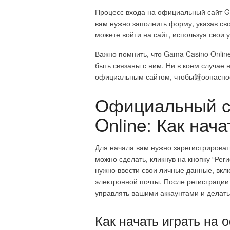
Процесс входа на официальный сайт Ga
вам нужно заполнить форму, указав св
можете войти на сайт, используя свои 
Важно помнить, что Gama Casino Online
быть связаны с ним. Ни в коем случае 
официальным сайтом, чтобы避оопаснос
Официальный с
Online: Как нача
Для начала вам нужно зарегистрироват
можно сделать, кликнув на кнопку “Рег
нужно ввести свои личные данные, вкл
электронной почты. После регистрации 
управлять вашими аккаунтами и делать
Как начать играть на