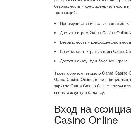
безопасность и конфиденциальность иг
транзакций.
Преимущества использования зеркал
Доступ к играм Gama Casino Online 
Безопасность и конфиденциальность
Возможность играть в игры Gama Cas
Доступ к аккаунту и балансу игрока.
Таким образом, зеркало Gama Casino On
Gama Casino Online, если официальный
зеркало Gama Casino Online, чтобы игра
своим аккаунту и балансу.
Вход на офици
Casino Online