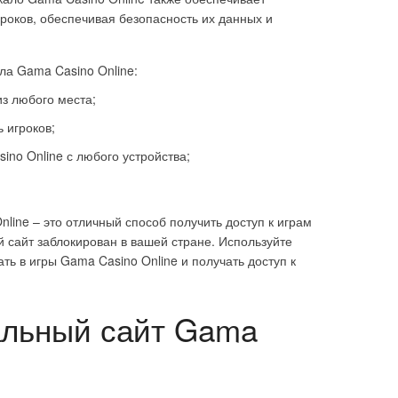
роков, обеспечивая безопасность их данных и
а Gama Casino Online:
из любого места;
 игроков;
ino Online с любого устройства;
line – это отличный способ получить доступ к играм
 сайт заблокирован в вашей стране. Используйте
ть в игры Gama Casino Online и получать доступ к
альный сайт Gama