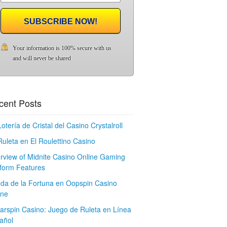
SUBSCRIBE NOW!
Your information is 100% secure with us
and will never be shared
cent Posts
otería de Cristal del Casino Crystalroll
Ruleta en El Roulettino Casino
rview of Midnite Casino Online Gaming
tform Features
da de la Fortuna en Oopspin Casino
ine
arspin Casino: Juego de Ruleta en Línea
añol