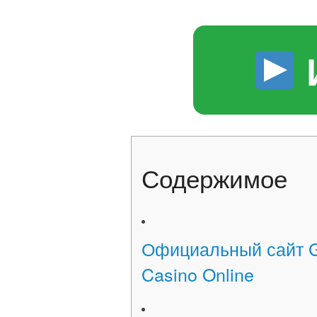
Содержимое
Официальный сайт 
Casino Online