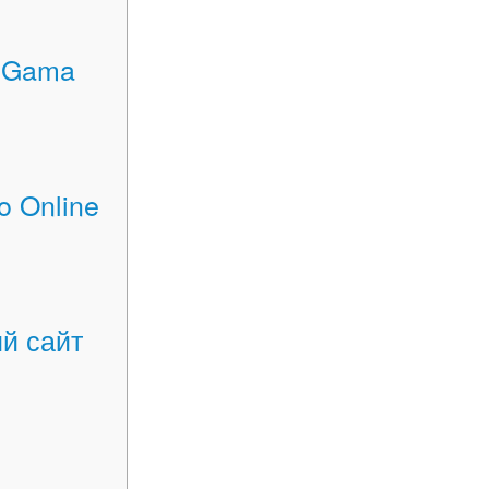
 Gama
 Online
й сайт