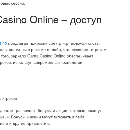
ровых сессий.
sino Online – доступ
sino
предлагает широкий спектр игр, включая слоты,
 игры доступны в режиме онлайн, что позволяет игрокам
е того, зеркало Gama Casino Online обеспечивает
роков, используя современные технологии
 игроков
едлагает различные бонусы и акции, которые помогут
рыши. Бонусы и акции могут включать в себя
ьги и другие привилегии.