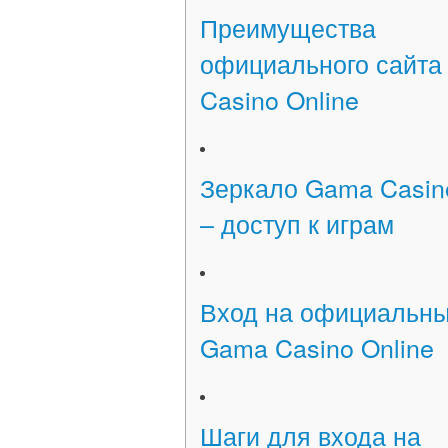
Преимущества
официального сайта
Casino Online
Зеркало Gama Casino
– доступ к играм
Вход на официальны
Gama Casino Online
Шаги для входа на