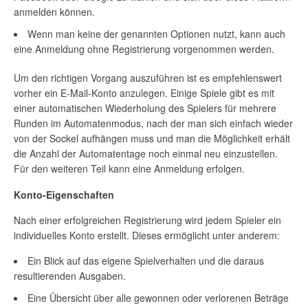
anmelden können.
Wenn man keine der genannten Optionen nutzt, kann auch
eine Anmeldung ohne Registrierung vorgenommen werden.
Um den richtigen Vorgang auszuführen ist es empfehlenswert
vorher ein E-Mail-Konto anzulegen. Einige Spiele gibt es mit
einer automatischen Wiederholung des Spielers für mehrere
Runden im Automatenmodus, nach der man sich einfach wieder
von der Sockel aufhängen muss und man die Möglichkeit erhält
die Anzahl der Automatentage noch einmal neu einzustellen.
Für den weiteren Teil kann eine Anmeldung erfolgen.
Konto-Eigenschaften
Nach einer erfolgreichen Registrierung wird jedem Spieler ein
individuelles Konto erstellt. Dieses ermöglicht unter anderem:
Ein Blick auf das eigene Spielverhalten und die daraus
resultierenden Ausgaben.
Eine Übersicht über alle gewonnen oder verlorenen Beträge