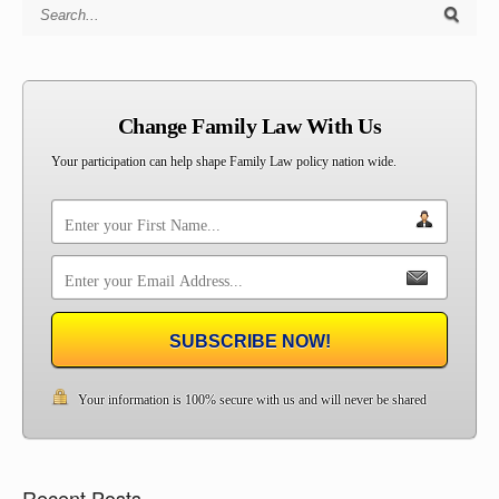
Search for:
Change Family Law With Us
Your participation can help shape Family Law policy nation wide.
SUBSCRIBE NOW!
Your information is 100% secure with us and will never be shared
Recent Posts