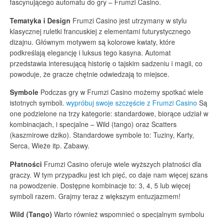
fascynującego automatu do gry – Frumzi Casino.
Tematyka i Design
Frumzi Casino jest utrzymany w stylu
klasycznej ruletki francuskiej z elementami futurystycznego
dizajnu. Głównym motywem są kolorowe kwiaty, które
podkreślają elegancję i luksus tego kasyna. Automat
przedstawia interesującą historię o tajskim sadzeniu i magii, co
powoduje, że gracze chętnie odwiedzają to miejsce.
Symbole
Podczas gry w Frumzi Casino możemy spotkać wiele
istotnych symboli.
wypróbuj swoje szczęście z Frumzi Casino
Są
one podzielone na trzy kategorie: standardowe, biorące udział w
kombinacjach, i specjalne – Wild (tango) oraz Scatters
(kaszmirowe dziko). Standardowe symbole to: Tuziny, Karty,
Serca, Wieże itp. Zabawy.
Płatności
Frumzi Casino oferuje wiele wyższych płatności dla
graczy. W tym przypadku jest ich pięć, co daje nam więcej szans
na powodzenie. Dostępne kombinacje to: 3, 4, 5 lub więcej
symboli razem. Grajmy teraz z większym entuzjazmem!
Wild (Tango)
Warto również wspomnieć o specjalnym symbolu