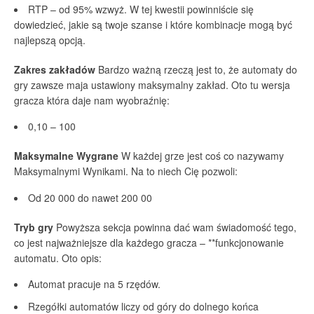
RTP – od 95% wzwyż. W tej kwestii powinniście się
dowiedzieć, jakie są twoje szanse i które kombinacje mogą być
najlepszą opcją.
Zakres zakładów
Bardzo ważną rzeczą jest to, że automaty do
gry zawsze maja ustawiony maksymalny zakład. Oto tu wersja
gracza która daje nam wyobraźnię:
0,10 – 100
Maksymalne Wygrane
W każdej grze jest coś co nazywamy
Maksymalnymi Wynikami. Na to niech Cię pozwoli:
Od 20 000 do nawet 200 00
Tryb gry
Powyższa sekcja powinna dać wam świadomość tego,
co jest najważniejsze dla każdego gracza – **funkcjonowanie
automatu. Oto opis:
Automat pracuje na 5 rzędów.
Rzegółki automatów liczy od góry do dolnego końca