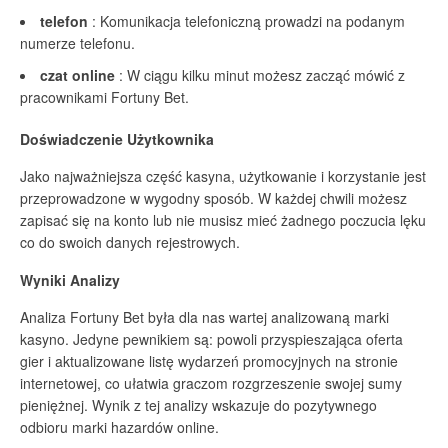
telefon
: Komunikacja telefoniczną prowadzi na podanym
numerze telefonu.
czat online
: W ciągu kilku minut możesz zacząć mówić z
pracownikami Fortuny Bet.
Doświadczenie Użytkownika
Jako najważniejsza część kasyna, użytkowanie i korzystanie jest
przeprowadzone w wygodny sposób. W każdej chwili możesz
zapisać się na konto lub nie musisz mieć żadnego poczucia lęku
co do swoich danych rejestrowych.
Wyniki Analizy
Analiza Fortuny Bet była dla nas wartej analizowaną marki
kasyno. Jedyne pewnikiem są: powoli przyspieszająca oferta
gier i aktualizowane listę wydarzeń promocyjnych na stronie
internetowej, co ułatwia graczom rozgrzeszenie swojej sumy
pieniężnej. Wynik z tej analizy wskazuje do pozytywnego
odbioru marki hazardów online.