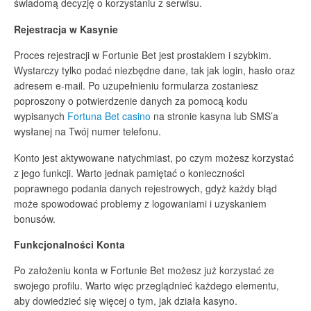
świadomą decyzję o korzystaniu z serwisu.
Rejestracja w Kasynie
Proces rejestracji w Fortunie Bet jest prostakiem i szybkim.
Wystarczy tylko podać niezbędne dane, tak jak login, hasło oraz
adresem e-mail. Po uzupełnieniu formularza zostaniesz
poproszony o potwierdzenie danych za pomocą kodu
wypisanych
Fortuna Bet casino
na stronie kasyna lub SMS’a
wysłanej na Twój numer telefonu.
Konto jest aktywowane natychmiast, po czym możesz korzystać
z jego funkcji. Warto jednak pamiętać o konieczności
poprawnego podania danych rejestrowych, gdyż każdy błąd
może spowodować problemy z logowaniami i uzyskaniem
bonusów.
Funkcjonalności Konta
Po założeniu konta w Fortunie Bet możesz już korzystać ze
swojego profilu. Warto więc przeglądnieć każdego elementu,
aby dowiedzieć się więcej o tym, jak działa kasyno.