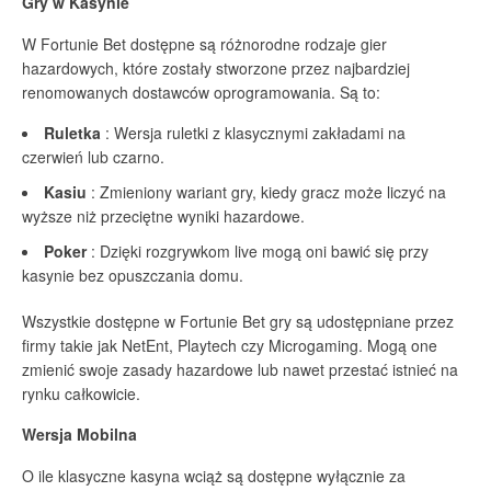
Gry w Kasynie
W Fortunie Bet dostępne są różnorodne rodzaje gier
hazardowych, które zostały stworzone przez najbardziej
renomowanych dostawców oprogramowania. Są to:
Ruletka
: Wersja ruletki z klasycznymi zakładami na
czerwień lub czarno.
Kasiu
: Zmieniony wariant gry, kiedy gracz może liczyć na
wyższe niż przeciętne wyniki hazardowe.
Poker
: Dzięki rozgrywkom live mogą oni bawić się przy
kasynie bez opuszczania domu.
Wszystkie dostępne w Fortunie Bet gry są udostępniane przez
firmy takie jak NetEnt, Playtech czy Microgaming. Mogą one
zmienić swoje zasady hazardowe lub nawet przestać istnieć na
rynku całkowicie.
Wersja Mobilna
O ile klasyczne kasyna wciąż są dostępne wyłącznie za