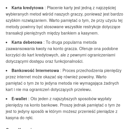
Karta kredytowa
: Płacenie karty jest jedną z najczęściej
wybieranych metod wśród naszych graczy, ponieważ jest bardzo
szybkim rozwiązaniem. Warto pamiętać o tym, że przy użyciu tej
metody powinny być stosowane wszystkie restrykcje dotyczące
transakcji pieniężnych między bankiem a kasynem.
Karta debetowa
: To druga popularna metoda
zaawansowania kwoty na konto gracza. Oferuje ona podobne
korzyści do kart kredytowych, ale z pewnymi ograniczeniami
dotyczącymi dostępu oraz funkcjonalności.
Bankowość Internetowa
: Proces przechodzenia pieniędzy
przez internet może okazać się również powolny. Warto
pamiętać o tym że to jedyna metoda nie wymagająca żadnych
kart i nie ma ograniczeń dotyczących przelewu.
E-wallet
: Oto jeden z najszybszych sposobów wypłaty
pieniędzy na konto bankowe. Proszę jednak pamiętać o tym że
jest to jedyny sposób w którym możesz przenieść pieniądze z
kasyna do ręki.