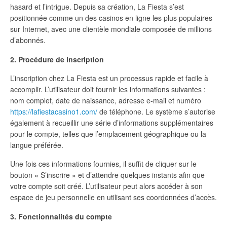
hasard et l’intrigue. Depuis sa création, La Fiesta s’est
positionnée comme un des casinos en ligne les plus populaires
sur Internet, avec une clientèle mondiale composée de millions
d’abonnés.
2. Procédure de inscription
L’inscription chez La Fiesta est un processus rapide et facile à
accomplir. L’utilisateur doit fournir les informations suivantes :
nom complet, date de naissance, adresse e-mail et numéro
https://lafiestacasino1.com/
de téléphone. Le système s’autorise
également à recueillir une série d’informations supplémentaires
pour le compte, telles que l’emplacement géographique ou la
langue préférée.
Une fois ces informations fournies, il suffit de cliquer sur le
bouton « S’inscrire » et d’attendre quelques instants afin que
votre compte soit créé. L’utilisateur peut alors accéder à son
espace de jeu personnelle en utilisant ses coordonnées d’accès.
3. Fonctionnalités du compte