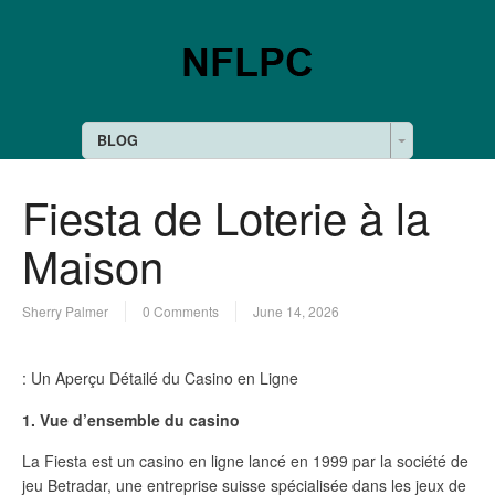
BLOG
Fiesta de Loterie à la
Maison
Sherry Palmer
0 Comments
June 14, 2026
: Un Aperçu Détailé du Casino en Ligne
1. Vue d’ensemble du casino
La Fiesta est un casino en ligne lancé en 1999 par la société de
jeu Betradar, une entreprise suisse spécialisée dans les jeux de