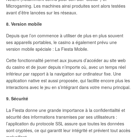
Microgaming. Les machines ainsi produites sont alors testées
avant d’être lancées sur les réseaux.
8. Version mobile
Depuis que l’on commence à utiliser de plus en plus souvent
ses appareils portables, le casino a également prévu une
version mobile spéciale : La Fiesta Mobile.
Cette fonctionnalité permet aux joueurs d’accéder au site web
du casino et de jouer depuis n’importe où, avec un temps réel
inférieur par rapport à la navigation sur ordinateur fixe. Une
application native est aussi proposée, qui facilite encore plus les
interactions avec le jeu en s’intégrant dans votre menu principal.
9. Sécurité
La Fiesta donne une grande importance à la confidentialité et
sécurité des informations transmises par ses utilisateurs :
l’application du protocole SSL assure que toutes les données
sont cryptées, ce qui garantit leur intégrité et prévient tout accès
malveillant.