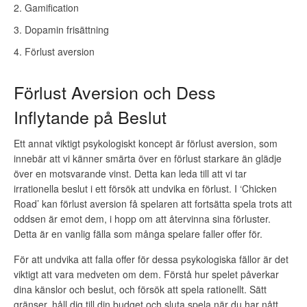
Gamification
Dopamin frisättning
Förlust aversion
Förlust Aversion och Dess
Inflytande på Beslut
Ett annat viktigt psykologiskt koncept är förlust aversion, som
innebär att vi känner smärta över en förlust starkare än glädje
över en motsvarande vinst. Detta kan leda till att vi tar
irrationella beslut i ett försök att undvika en förlust. I ‘Chicken
Road’ kan förlust aversion få spelaren att fortsätta spela trots att
oddsen är emot dem, i hopp om att återvinna sina förluster.
Detta är en vanlig fälla som många spelare faller offer för.
För att undvika att falla offer för dessa psykologiska fällor är det
viktigt att vara medveten om dem. Förstå hur spelet påverkar
dina känslor och beslut, och försök att spela rationellt. Sätt
gränser, håll dig till din budget och sluta spela när du har nått