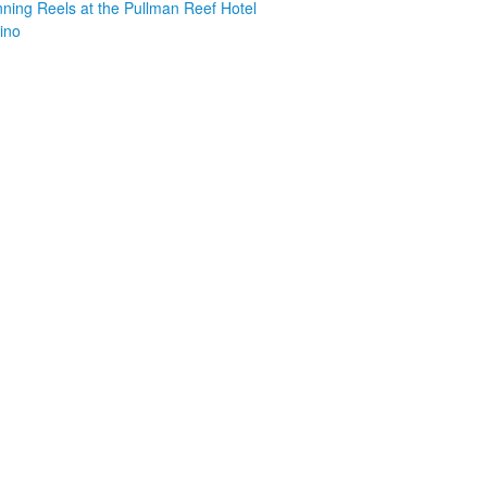
nning Reels at the Pullman Reef Hotel
ino