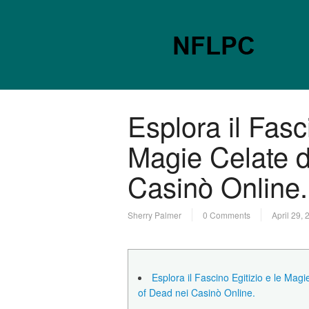
Esplora il Fasc
Magie Celate d
Casinò Online.
Sherry Palmer
0 Comments
April 29, 
Esplora il Fascino Egitizio e le Magi
of Dead nei Casinò Online.