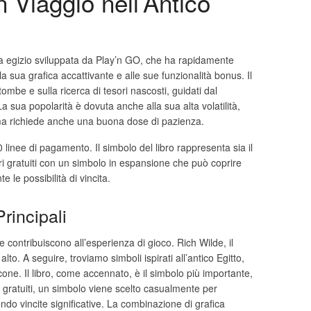
 Viaggio nell’Antico
a egizio sviluppata da Play’n GO, che ha rapidamente
la sua grafica accattivante e alle sue funzionalità bonus. Il
tombe e sulla ricerca di tesori nascosti, guidati dal
 sua popolarità è dovuta anche alla sua alta volatilità,
e, ma richiede anche una buona dose di pazienza.
 linee di pagamento. Il simbolo del libro rappresenta sia il
giri gratuiti con un simbolo in espansione che può coprire
e le possibilità di vincita.
rincipali
e contribuiscono all’esperienza di gioco. Rich Wilde, il
alto. A seguire, troviamo simboli ispirati all’antico Egitto,
cone. Il libro, come accennato, è il simbolo più importante,
giri gratuiti, un simbolo viene scelto casualmente per
endo vincite significative. La combinazione di grafica