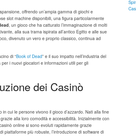
Spi
Cas
 espansione, offrendo un’ampia gamma di giochi e
se slot machine disponibili, una figura particolarmente
dead
, un gioco che ha catturato l’immaginazione di molti
vante, alla sua trama ispirata all’antico Egitto e alle sue
oco, divenuto un vero e proprio classico, continua ad
cino di “
Book of Dead
” e il suo impatto nell’industria del
er i nuovi giocatori e informazioni utili per gli
luzione dei Casinò
 in cui le persone vivono il gioco d’azzardo. Nati alla fine
 grazie alla loro comodità e accessibilità. Inizialmente con
 i casinò online si sono evoluti rapidamente grazie
i piattaforme più robuste, l’introduzione di software di