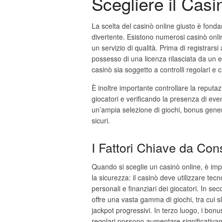
Scegliere il Casi
La scelta del casinò online giusto è fond
divertente. Esistono numerosi casinò online
un servizio di qualità. Prima di registrarsi
possesso di una licenza rilasciata da un e
casinò sia soggetto a controlli regolari e c
È inoltre importante controllare la reputaz
giocatori e verificando la presenza di eve
un’ampia selezione di giochi, bonus genero
sicuri.
I Fattori Chiave da Con
Quando si sceglie un casinò online, è impo
la sicurezza: il casinò deve utilizzare tecn
personali e finanziari dei giocatori. In se
offre una vasta gamma di giochi, tra cui sl
jackpot progressivi. In terzo luogo, i bon
regolari possono aumentare significativame