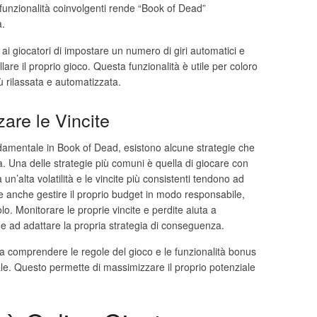
funzionalità coinvolgenti rende “Book of Dead”
.
ai giocatori di impostare un numero di giri automatici e
llare il proprio gioco. Questa funzionalità è utile per coloro
ù rilassata e automatizzata.
are le Vincite
damentale in Book of Dead, esistono alcune strategie che
a. Una delle strategie più comuni è quella di giocare con
 un’alta volatilità e le vincite più consistenti tendono ad
nte anche gestire il proprio budget in modo responsabile,
lo. Monitorare le proprie vincite e perdite aiuta a
 ad adattare la propria strategia di conseguenza.
 a comprendere le regole del gioco e le funzionalità bonus
ale. Questo permette di massimizzare il proprio potenziale