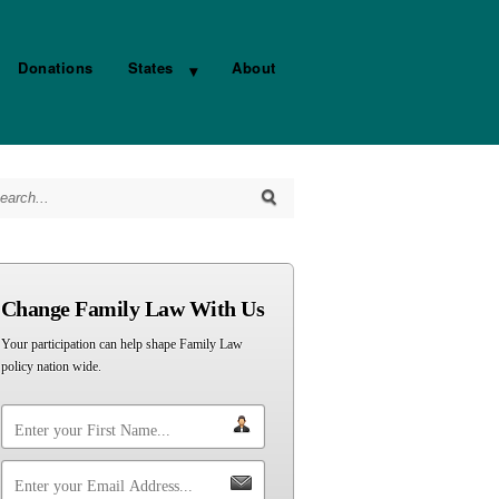
Donations
States
About
arch for:
Change Family Law With Us
Your participation can help shape Family Law
policy nation wide.