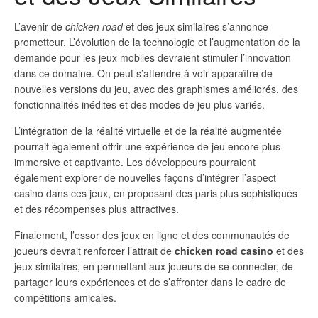
L’avenir de
chicken road
et des jeux similaires s’annonce
prometteur. L’évolution de la technologie et l’augmentation de la
demande pour les jeux mobiles devraient stimuler l’innovation
dans ce domaine. On peut s’attendre à voir apparaître de
nouvelles versions du jeu, avec des graphismes améliorés, des
fonctionnalités inédites et des modes de jeu plus variés.
L’intégration de la réalité virtuelle et de la réalité augmentée
pourrait également offrir une expérience de jeu encore plus
immersive et captivante. Les développeurs pourraient
également explorer de nouvelles façons d’intégrer l’aspect
casino dans ces jeux, en proposant des paris plus sophistiqués
et des récompenses plus attractives.
Finalement, l’essor des jeux en ligne et des communautés de
joueurs devrait renforcer l’attrait de
chicken road casino
et des
jeux similaires, en permettant aux joueurs de se connecter, de
partager leurs expériences et de s’affronter dans le cadre de
compétitions amicales.