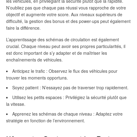
les véhicules, en privilégiant la sécurité plutôt que la rapidité.
N’oubliez pas que chaque pas réussi vous rapproche de votre
objectif et augmente votre score. Aux niveaux supérieurs de
difficulté, la gestion des bonus et des power-ups peut également
faire la différence.
L’apprentissage des schémas de circulation est également
crucial. Chaque niveau peut avoir ses propres particularités, il
est donc important de s’y adapter et de maîtriser les
enchaînements de véhicules.
Anticipez le trafic : Observez le flux des véhicules pour
trouver les moments opportuns.
Soyez patient : N’essayez pas de traverser trop rapidement.
Utilisez les petits espaces : Privilégiez la sécurité plutôt que
la vitesse.
Apprenez les schémas de chaque niveau : Adaptez votre
stratégie en fonction de l’environnement.